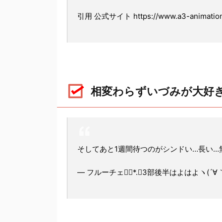
引用 公式サイト https://www.a3-animation.
相変わらずいづみが大好
そしてあと1週間待つのがシンドい…長い…無
— フルーチェ❁⃘*.ﾟ3部後半はよはよヽ(´∀｀)ﾉ✨