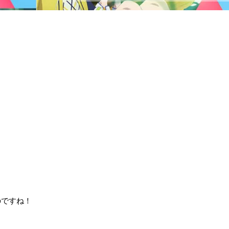
？
のですね！