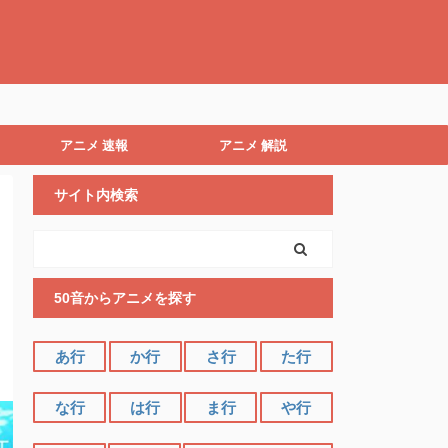
アニメ 速報
アニメ 解説
サイト内検索
50音からアニメを探す
あ行
か行
さ行
た行
な行
は行
ま行
や行