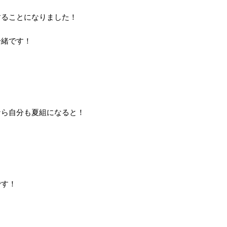
することになりました！
一緒です！
、
なら自分も夏組になると！
です！