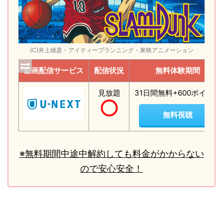
(C)井上雄彦・アイティープランニング・東映アニメーション
動画配信サービス
配信状況
無料体験期間
見放題
31日間無料+600ポイント
無料視聴
※無料期間中途中解約しても料金がかからない
ので安心安全！