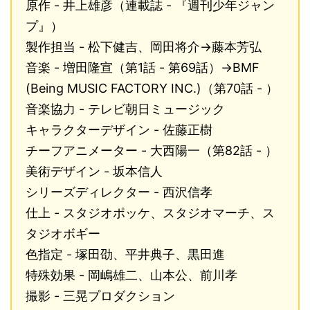
原作 - 井上雄彦（連載誌 - 『週刊少年ジャン
プ』）
製作担当 - 松下健吉、岡田将介→藤本芳弘
音楽 - 増田隆宣（第1話 - 第69話）→BMF
(Being MUSIC FACTORY INC.)（第70話 - ）
音楽協力 - テレビ朝日ミュージック
キャラクターデザイン - 佐藤正樹
チーフアニメーター - 大西陽一（第82話 - ）
美術デザイン - 坂本信人
シリーズディレクター - 西沢信孝
仕上 - スタジオポッケ、スタジオマーチ、ス
タジオボギー
色指定 - 塚田劭、平井典子、黒田進
特殊効果 - 岡嶋雄二、山本公、前川孝
撮影 - 三晃プロダクション