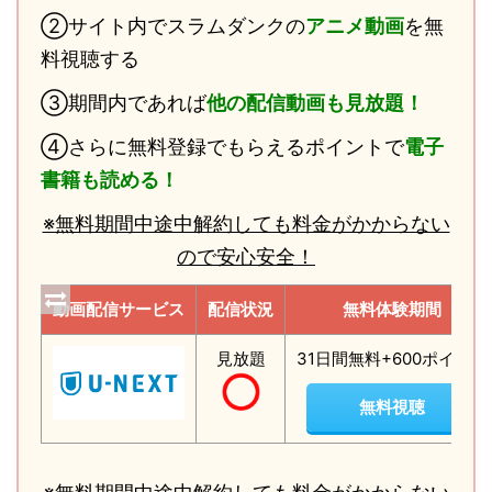
②サイト内でスラムダンクの
アニメ動画
を無
料視聴する
③期間内であれば
他の配信動画も見放題！
④さらに無料登録でもらえるポイントで
電子
書籍も読める！
※無料期間中途中解約しても料金がかからない
ので安心安全！
動画配信サービス
配信状況
無料体験期間
見放題
31日間無料+600ポイント
無料視聴