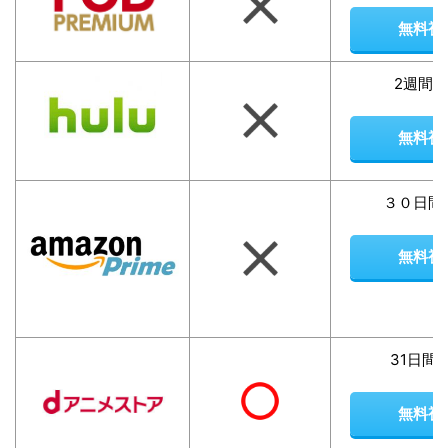
無料視
2週間
無料視
３０日間
無料視
31日間
無料視