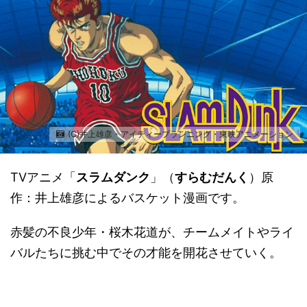
(C)井上雄彦・アイティープランニング・東映アニメーション
TVアニメ「
スラムダンク
」（
すらむだんく
）原
作：井上雄彦によるバスケット漫画です。
赤髪の不良少年・桜木花道が、チームメイトやライ
バルたちに挑む中でその才能を開花させていく。