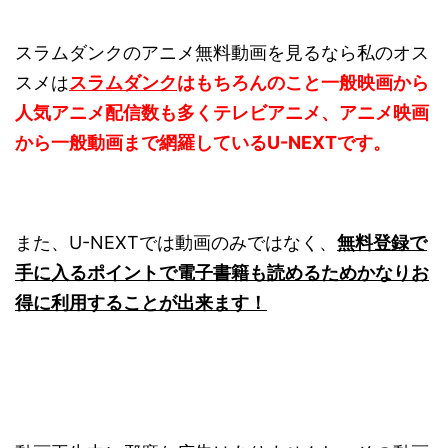
スラムダンクの
アニメ無料動画
を見るなら私のオス
スメは
スラムダンク
はもちろんのこと一般映画から
人気アニメ配信数も多くテレビアニメ、アニメ映画
から一般動画まで網羅しているU-NEXTです。
また、U-NEXTでは動画のみではなく、
無料登録で
手に入るポイントで電子書籍も読めるためかなりお
得に利用することが出来ます
！