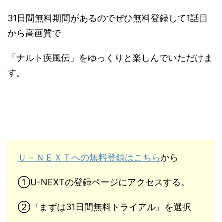
31日間無料期間があるのでぜひ無料登録して1話目
から高画質で
「ナルト疾風伝」をゆっくりと楽しんでいただけま
す。
Ｕ－ＮＥＸＴへの無料登録はこちら
から
①U-NEXTの登録ページにアクセスする。
②『まずは31日間無料トライアル』を選択