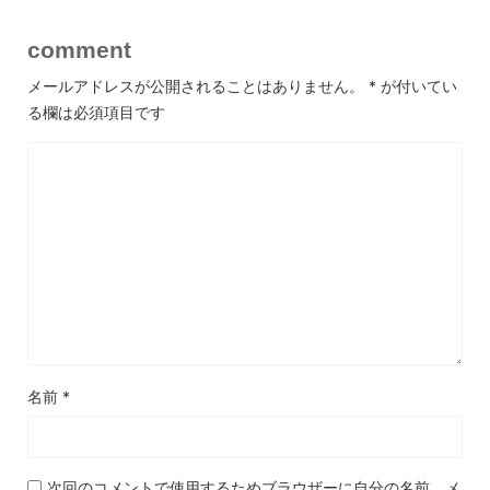
comment
メールアドレスが公開されることはありません。
*
が付いてい
る欄は必須項目です
名前
*
次回のコメントで使用するためブラウザーに自分の名前、メ