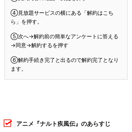
④見放題サービスの横にある「解約はこち
ら」を押す。
⑤次へ→解約前の簡単なアンケートに答える
→同意→解約するを押す
⑥解約手続き完了と出るので解約完了となり
ます。
アニメ『ナルト疾風伝』のあらすじ