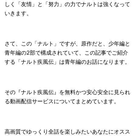
しく「友情」と「努力」の力でナルトは強くなって
いきます。
さて、この「ナルト」ですが、原作だと、少年編と
青年編の2部で構成されていて、この記事でご紹介
する「ナルト疾風伝」は青年編のお話になります。
その『ナルト疾風伝』を無料かつ安心安全に見られ
る動画配信サービスについてまとめています。
高画質でゆっくり全話を楽しみたいあなたにオスス