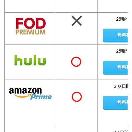
2週間
無料視
2週間
無料視
３０日間
無料視