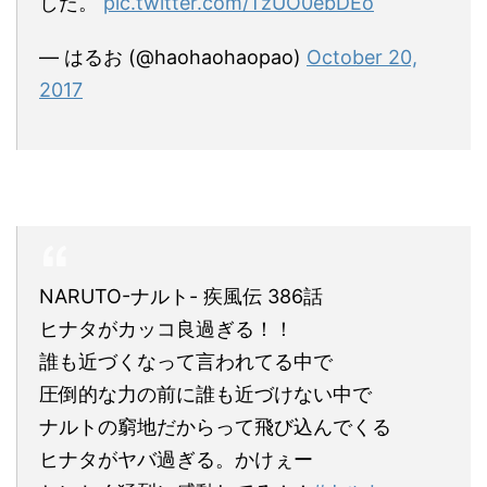
した。
pic.twitter.com/TzUO0ebDEo
— はるお (@haohaohaopao)
October 20,
2017
NARUTO-ナルト- 疾風伝 386話
ヒナタがカッコ良過ぎる！！
誰も近づくなって言われてる中で
圧倒的な力の前に誰も近づけない中で
ナルトの窮地だからって飛び込んでくる
ヒナタがヤバ過ぎる。かけぇー