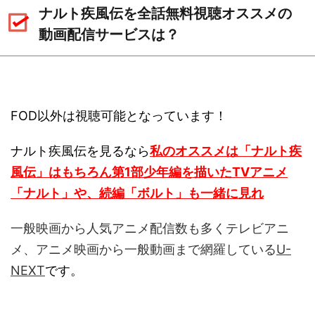
ナルト疾風伝を全話無料視聴オススメの
動画配信サービスは？
FOD以外は視聴可能となっています！
ナルト疾風伝を見るなら
私のオススメは「ナルト疾
風伝」はもちろん第1部少年編を描いたTVアニメ
「ナルト」や、続編「ボルト」も一緒に見れ
一般映画から人気アニメ配信数も多くテレビアニ
メ、アニメ映画から一般動画まで網羅している
U-
NEXT
です。