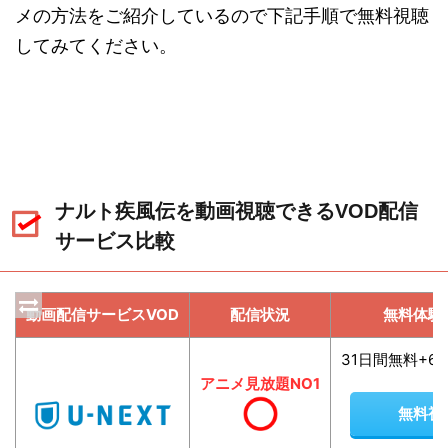
メの方法をご紹介しているので下記手順で無料視聴
してみてください。
ナルト疾風伝を動画視聴できるVOD配信
サービス比較
動画配信サービスVOD
配信状況
無料体験
31日間無料+6
アニメ見放題NO1
無料視