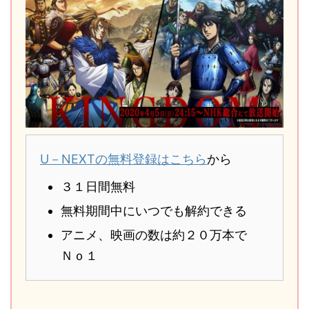
U－NEXTの無料登録はこちら
から
３１日間無料
無料期間中にいつでも解約できる
アニメ、映画の数は約２０万本で
Ｎｏ１