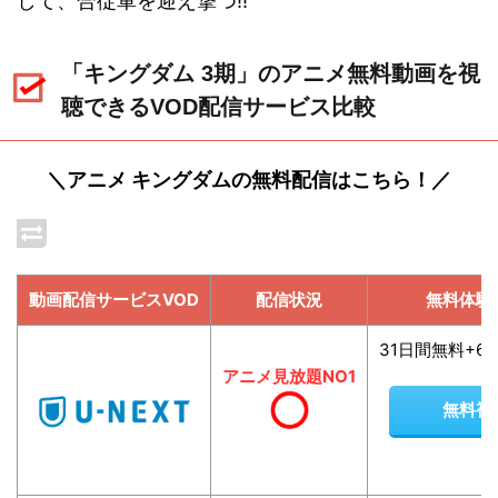
して、合従軍を迎え撃つ!!
「キングダム 3期」
のアニメ無料動画を視
聴できるVOD配信サービス比較
＼アニメ キングダムの無料配信はこちら！／
動画配信サービスVOD
配信状況
無料体験
31日間無料+6
アニメ見放題NO1
無料視