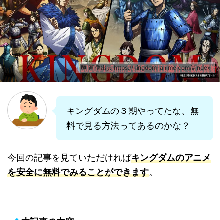
画像出典 https://kingdom-anime.com/#index
キングダムの３期やってたな、無
料で見る方法ってあるのかな？
今回の記事を見ていただければ
キングダムのアニメ
を安全に無料でみることができます
。