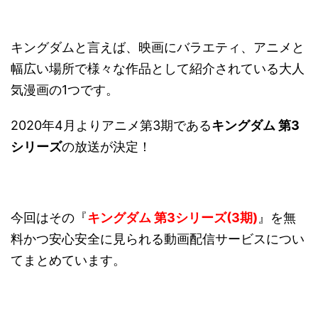
キングダムと言えば、映画にバラエティ、アニメと
幅広い場所で様々な作品として紹介されている大人
気漫画の1つです。
2020年4月よりアニメ第3期である
キングダム 第3
シリーズ
の放送が決定！
今回はその『
キングダム 第3シリーズ(3期)
』を無
料かつ安心安全に見られる動画配信サービスについ
てまとめています。