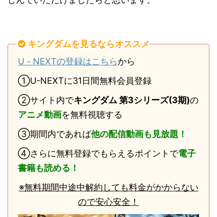
キングダムを見るならオススメ
U－NEXTの登録はこちら
から
①U-NEXTに31日間無料会員登録
②サイト内で
キングダム 第3シリーズ(3期)
の
アニメ動画
を無料視聴する
③期間内であれば
他の配信動画も見放題！
④さらに無料登録でもらえるポイントで
電子
書籍も読める！
※無料期間中途中解約しても料金がかからない
ので安心安全！