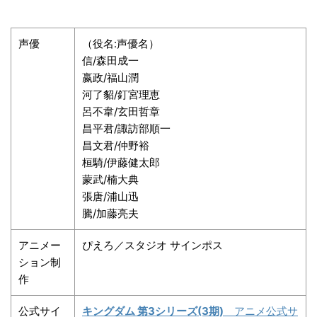
声優
（役名:声優名）
信/森田成一
嬴政/福山潤
河了貂/釘宮理恵
呂不韋/玄田哲章
昌平君/諏訪部順一
昌文君/仲野裕
桓騎/伊藤健太郎
蒙武/楠大典
張唐/浦山迅
騰/加藤亮夫
アニメー
ぴえろ／スタジオ サインポス
ション制
作
公式サイ
キングダム 第3シリーズ(3期)
アニメ公式サ