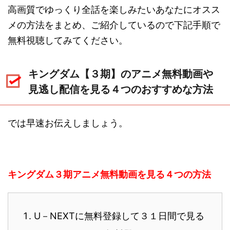
高画質でゆっくり全話を楽しみたいあなたにオスス
メの方法をまとめ、ご紹介しているので下記手順で
無料視聴してみてください。
キングダム【３期】のアニメ無料動画や
見逃し配信を見る４つのおすすめな方法
では早速お伝えしましょう。
キングダム３期アニメ無料動画を見る４つの方法
U－NEXTに無料登録して３１日間で見る