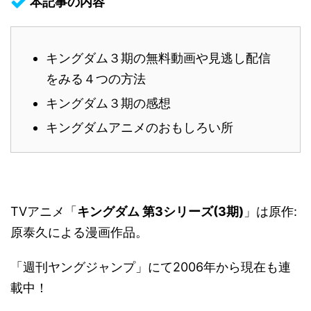
本記事の内容
キングダム３期の無料動画や見逃し配信
をみる４つの方法
キングダム３期の感想
キングダムアニメのおもしろい所
TVアニメ「
キングダム 第3シリーズ(3期)
」は原作:
原泰久による漫画作品。
「週刊ヤングジャンプ」にて2006年から現在も連
載中！