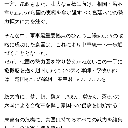
一方、嬴政もまた、壮大な目標に向け、相国・呂不
韋
から国の実権を奪い返すべく宮廷内での勢
りょふい
力拡大に力を注ぐ。
そんな中、軍事最重要拠点のひとつ山陽
の攻
さんよう
略に成功した秦国は、これにより中華統一へ一歩近
づくこととなった。
だが、七国の勢力図を塗り替えかねないこの一手に
危機感を抱く
趙国
の天才軍師・李牧
ちょうこく
りぼく
は、楚国
の宰相・
春申君
を
そこく
しゅんしんくん
総大将に、楚、趙、魏
、燕
、韓
、斉
の
ぎ
えん
かん
せい
六国による合従軍を興し秦国への侵攻を開始する！
未曾有の危機に、秦国は持てるすべての武力を結集