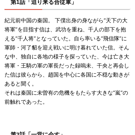
第1話「迫り来る合従軍」
紀元前中国の秦国。 下僕出身の身ながら“天下の大
将軍”を目指す信は、武功を重ね、千人の部下を抱
える“千人将”となっていた。自ら率いる“飛信隊”に
軍師・河了貂を迎え戦いに明け暮れていた信。そん
な中、独自に各地の様子を探っていた、今は亡き大
将軍・王騎の軍の軍長だった録嗚未、干央と再会し
た信は彼らから、趙国を中心に各国に不穏な動きが
あると聞く。
それは秦国に未曽有の危機をもたらす大きな“嵐”の
前触れであった。
第2話「一堂に会す」