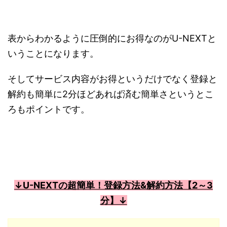
表からわかるように圧倒的にお得なのがU-NEXTと
いうことになります。
そしてサービス内容がお得というだけでなく登録と
解約も簡単に2分ほどあれば済む簡単さというとこ
ろもポイントです。
↓U-NEXTの超簡単！登録方法&解約方法【2～3
分】↓