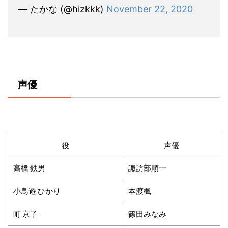
— たかな (@hizkkk)
November 22, 2020
声優
役
声優
高橋 鉄男
諏訪部順一
小鳥遊 ひかり
本渡楓
町 京子
篠田みなみ