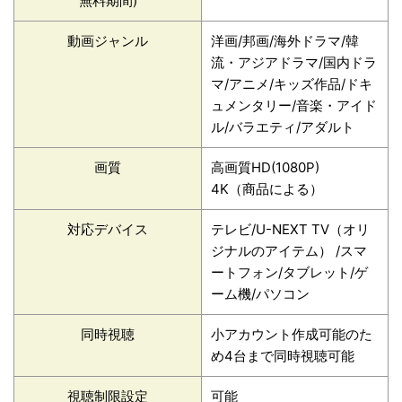
無料期間)
動画ジャンル
洋画/邦画/海外ドラマ/韓
流・アジアドラマ/国内ドラ
マ/アニメ/キッズ作品/ドキ
ュメンタリー/音楽・アイド
ル/バラエティ/アダルト
画質
高画質HD(1080P)
4K（商品による）
対応デバイス
テレビ/U-NEXT TV（オリ
ジナルのアイテム） /スマ
ートフォン/タブレット/ゲ
ーム機/パソコン
同時視聴
小アカウント作成可能のた
め4台まで同時視聴可能
視聴制限設定
可能