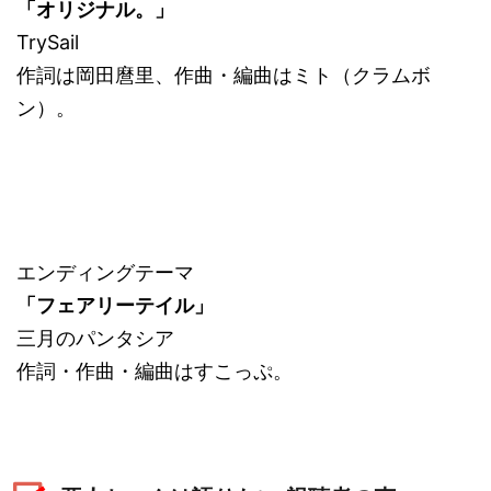
「オリジナル。」
TrySail
作詞は岡田麿里、作曲・編曲はミト（クラムボ
ン）。
エンディングテーマ
「フェアリーテイル」
三月のパンタシア
作詞・作曲・編曲はすこっぷ。