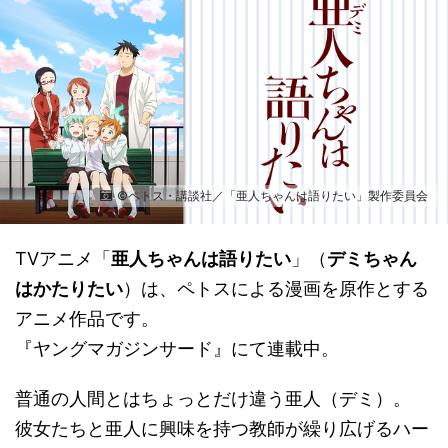
©ペトス・講談社／「亜人ちゃんは語りたい」製作委員会
TVアニメ「
亜人ちゃんは語りたい
」（
デミちゃん
はかたりたい
）は、ペトスによる漫画を原作とする
アニメ作品です。
『ヤングマガジンサード』にて連載中。
普通の人間とはちょっとだけ違う亜人（デミ）。
彼女たちと亜人に興味を持つ教師が繰り広げるハー