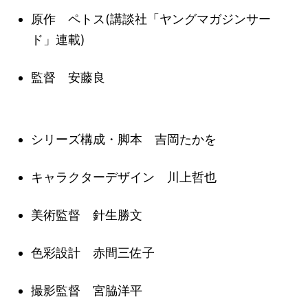
原作 ペトス(講談社「ヤングマガジンサー
ド」連載)
監督 安藤良
シリーズ構成・脚本 吉岡たかを
キャラクターデザイン 川上哲也
美術監督 針生勝文
色彩設計 赤間三佐子
撮影監督 宮脇洋平