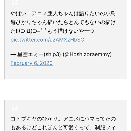
やばい！アニメ亜人ちゃんは語りたいの小鳥
遊ひかりちゃん描いたらとんでもないの描け
た!!(⊃ Д)⊃≡ﾟ ﾟもう描けないやーつ
pic.twitter.com/azAMXzHbSO
— 星空エミー(ship3) (@Hoshizoraemmy)
February 6, 2020
コトブキヤのひかり。アニメにハマってたの
もあるけどこれほんと可愛くって。制服フィ