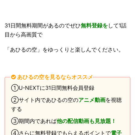
31日間無料期間があるのでぜひ
無料登録を
して1話
目から高画質で
「あひるの空」をゆっくりと楽しんでください。
あひるの空を見るならオススメ
①U-NEXTに31日間無料会員登録
②サイト内であひるの空の
アニメ動画
を視聴
する
③期間内であれば
他の配信動画も見放題！
④さらに
無料登録でもらえるポイント
で
電子