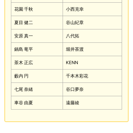
花園 千秋
小西克幸
夏目 健二
谷山紀章
安原 真一
八代拓
鍋島 竜平
堀井茶渡
茶木 正広
KENN
藪内 円
千本木彩花
七尾 奈緒
谷口夢奈
車谷 由夏
遠藤綾