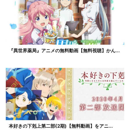
『異世界薬局』アニメの無料動画【無料視聴】かん...
本好きの下剋上第二部(2期)【無料動画】をアニ...