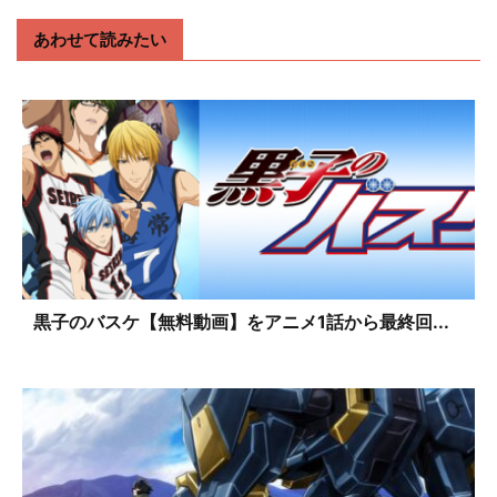
あわせて読みたい
黒子のバスケ【無料動画】をアニメ1話から最終回...