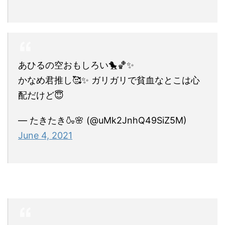
あひるの空おもしろい🐤🏀✨
かなめ君推し🥰✨ ガリガリで貧血なとこは心
配だけど😇
— たきたき🍶🌸 (@uMk2JnhQ49SiZ5M)
June 4, 2021