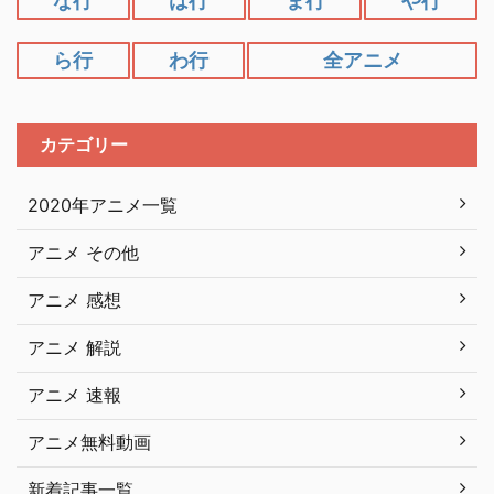
な行
は行
ま行
や行
ら行
わ行
全アニメ
カテゴリー
2020年アニメ一覧
アニメ その他
アニメ 感想
アニメ 解説
アニメ 速報
アニメ無料動画
新着記事一覧