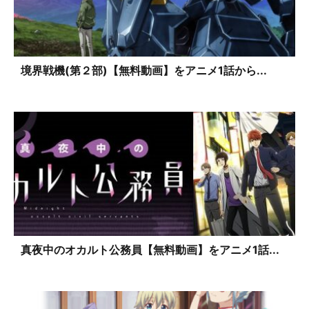
境界戦機(第２部)【無料動画】をアニメ1話から...
真夜中のオカルト公務員【無料動画】をアニメ1話...