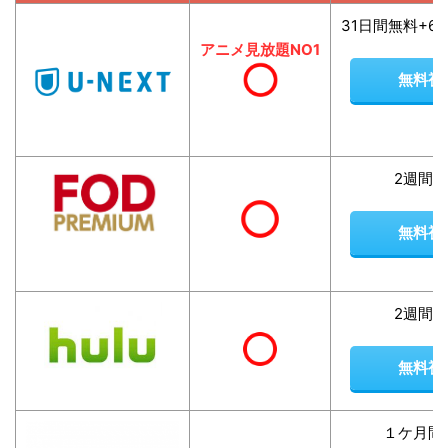
31日間無料+6
アニメ見放題NO1
無料視
2週間
無料視
2週間
無料視
１ケ月間