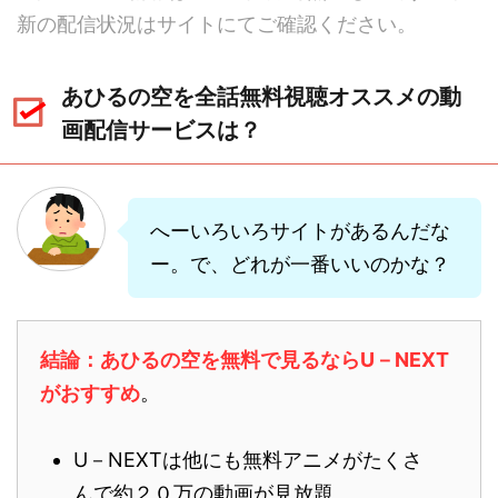
新の配信状況はサイトにてご確認ください。
あひるの空を全話無料視聴オススメの動
画配信サービスは？
へーいろいろサイトがあるんだな
ー。で、どれが一番いいのかな？
結論：あひるの空を無料で見るならU－NEXT
がおすすめ
。
U－NEXTは他にも無料アニメがたくさ
んで約２０万の動画が見放題