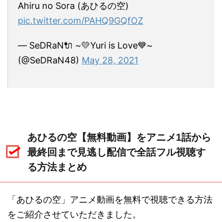
Ahiru no Sora (あひるの空)
pic.twitter.com/PAHQ9GQfOZ
— SeDRaN🔌 ~💛Yuri is Love💙~
(@SeDRaN48)
May 28, 2021
あひるの空【無料動画】をアニメ1話から
最終回まで見逃し配信で全話フル視聴す
る方法まとめ
「あひるの空」アニメ動画を無料で視聴できる方法
をご紹介させていただきました。