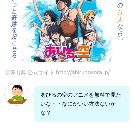
画像出典 公式サイト http://ahirunosora.jp/
あひるの空のアニメを無料で見た
いな・・なにかいい方法ないか
な？