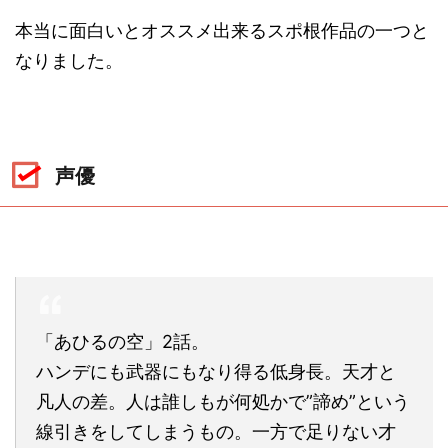
本当に面白いとオススメ出来るスポ根作品の一つと
なりました。
声優
「あひるの空」2話。
ハンデにも武器にもなり得る低身長。天才と
凡人の差。人は誰しもが何処かで”諦め”という
線引きをしてしまうもの。一方で足りない才