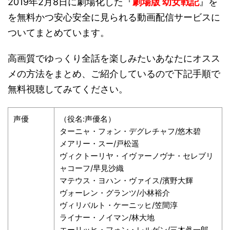
2019年2月8日に劇場化した『
劇場版 幼女戦記
』を
を無料かつ安心安全に見られる動画配信サービスに
ついてまとめています。
高画質でゆっくり全話を楽しみたいあなたにオスス
メの方法をまとめ、ご紹介しているので下記手順で
無料視聴してみてください。
声優
（役名:声優名）
ターニャ・フォン・デグレチャフ/悠木碧
メアリー・スー/戸松遥
ヴィクトーリヤ・イヴァーノヴナ・セレブリ
ャコーフ/早見沙織
マテウス・ヨハン・ヴァイス/濱野大輝
ヴォーレン・グランツ/小林裕介
ヴィリバルト・ケーニッヒ/笠間淳
ライナー・ノイマン/林大地
エーリッヒ・フォン・レルゲン/三木眞一郎