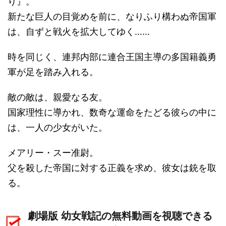
り』。
新たな巨人の目覚めを前に、なりふり構わぬ帝国軍
は、自ずと戦火を拡大してゆく……
時を同じく、連邦内部に連合王国主導の多国籍義勇
軍が足を踏み入れる。
敵の敵は、親愛なる友。
国家理性に導かれ、数奇な運命をたどる彼らの中に
は、一人の少女がいた。
メアリー・スー准尉。
父を殺した帝国に対する正義を求め、彼女は銃を取
る。
劇場版 幼女戦記
の無料動画を視聴できる