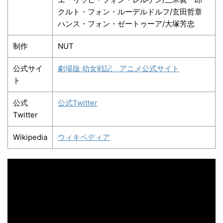
クルト・フォン・ルーデルドルフ/玄田哲章
ハンス・フォン・ゼートゥーア/大塚芳忠
制作
NUT
公式サイ
劇場版 幼女戦記 アニメ公式サイト
ト
公式
公式Twitter
Twitter
Wikipedia
ウィキペディア