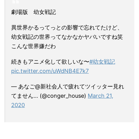
劇場版 幼女戦記
異世界かるってっとの影響で忘れてたけど、
幼女戦記の世界ってなかなかヤバいですね笑
こんな世界嫌だわ
続きもアニメ化して欲しいな〜
#幼女戦記
pic.twitter.com/uWdNB4E7k7
— あなご@新社会人で疲れてツイッター見れ
てません… (@conger_house)
March 21,
2020