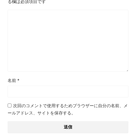
る欄は必須項目です
名前
*
次回のコメントで使用するためブラウザーに自分の名前、メ
ールアドレス、サイトを保存する。