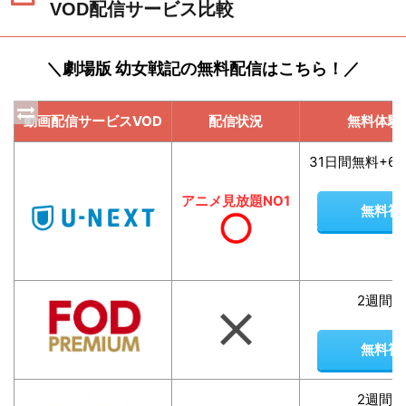
VOD配信サービス比較
＼劇場版 幼女戦記の無料配信はこちら！／
動画配信サービスVOD
配信状況
無料体験
31日間無料+6
アニメ見放題NO1
無料視
2週間
無料視
2週間