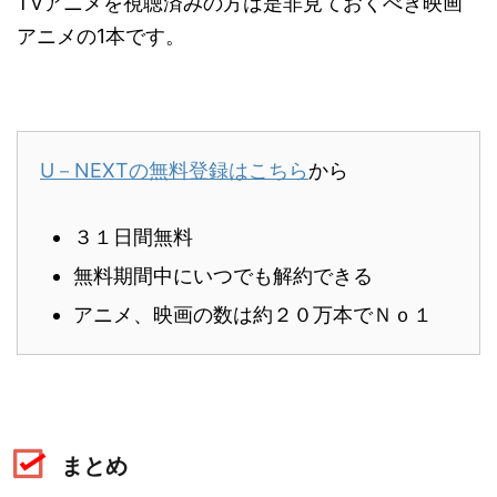
TVアニメを視聴済みの方は是非見ておくべき映画
アニメの1本です。
U－NEXTの無料登録はこちら
から
３１日間無料
無料期間中にいつでも解約できる
アニメ、映画の数は約２０万本でＮｏ１
まとめ