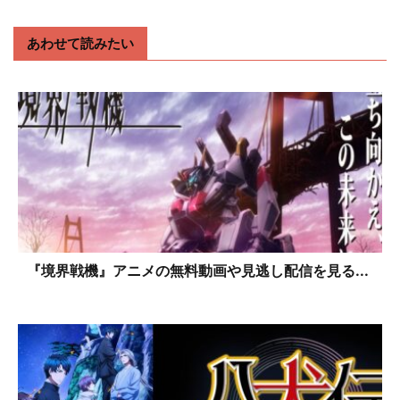
あわせて読みたい
『境界戦機』アニメの無料動画や見逃し配信を見る...