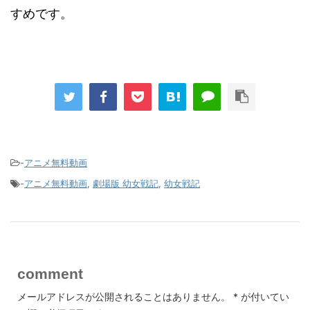
すめです。
-
アニメ無料動画
-
アニメ無料動画
,
劇場版 幼女戦記
,
幼女戦記
comment
メールアドレスが公開されることはありません。
*
が付いてい