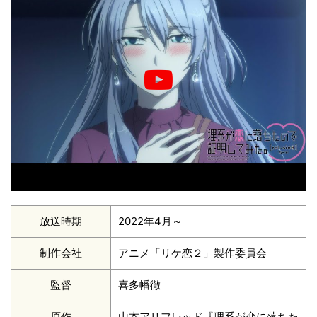
放送時期
2022年4月～
制作会社
アニメ「リケ恋２」製作委員会
監督
喜多幡徹
原作
山本アリフレッド『理系が恋に落ちた