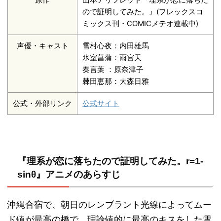
ので証明してみた。』(フレックスコ
ミックス刊・COMICメテオ連載中)
声優・キャスト
雪村心夜：内田雄馬
氷室菖蒲：雨宮天
奏言葉 ：原奈津子
棘田恵那：大森日雅
公式・外部リンク
公式サイト
『理系が恋に落ちたので証明してみた。r=1-
sinθ』アニメのあらすじ
沖縄合宿で、朝日のレンブラント光線によってムー
ド値が最高の橋で、理論値的に最高のキスをした雪