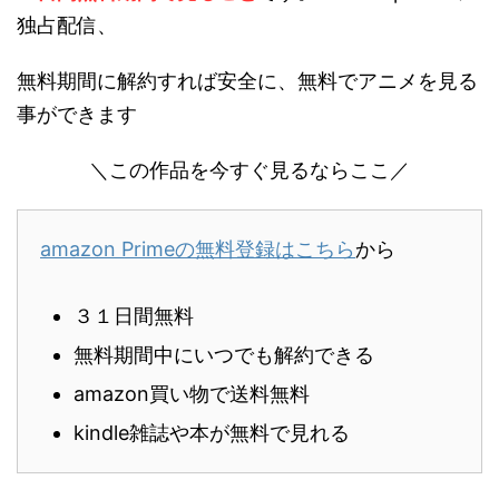
独占配信、
無料期間に解約すれば安全に、無料でアニメを見る
事ができます
＼この作品を今すぐ見るならここ／
amazon Primeの無料登録はこちら
から
３１日間無料
無料期間中にいつでも解約できる
amazon買い物で送料無料
kindle雑誌や本が無料で見れる