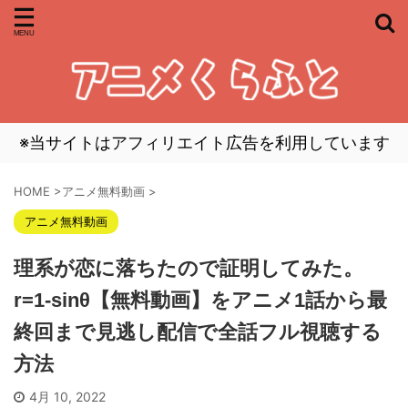
※当サイトはアフィリエイト広告を利用しています
HOME
>
アニメ無料動画
>
アニメ無料動画
理系が恋に落ちたので証明してみた。
r=1-sinθ【無料動画】をアニメ1話から最
終回まで見逃し配信で全話フル視聴する
方法
4月 10, 2022