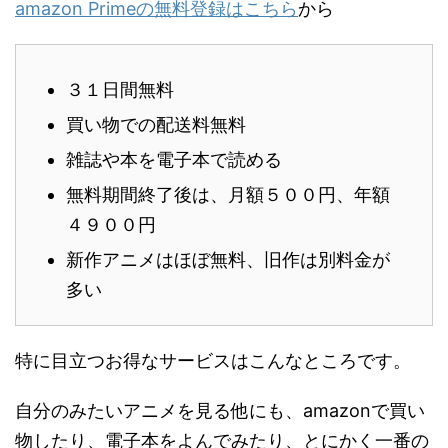
amazon Primeの無料登録はこちら
から
３１日間無料
買い物での配送料無料
雑誌や本を電子本で読める
無料期間終了後は、月額５００円、年額
４９００円
新作アニメはほぼ無料、旧作は別料金が
多い
特に目立つお得なサービスはこんなところです。
自分のみたいアニメを見る他にも、amazonで買い
物したり、電子本をよんでみたり、とにかく一番の