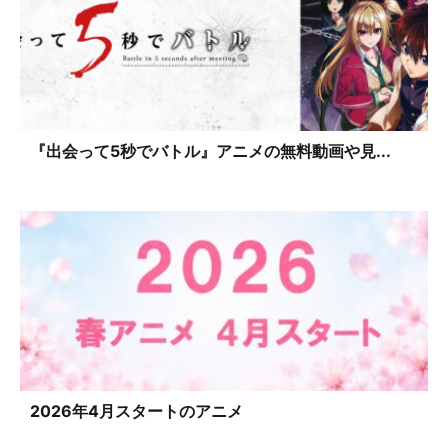
『出会って5秒で​バトル』アニメの無料動画や見...
2026年4月スタートのアニメ