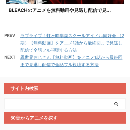
BLEACHのアニメを無料動画や見逃し配信で見...
PREV
ラブライブ！虹ヶ咲学園スクールアイドル同好会 （2
期）【無料動画】をアニメ1話から最終回まで見逃し
配信で全話フル視聴する方法
NEXT
異世界おじさん【無料動画】をアニメ1話から最終回
まで見逃し配信で全話フル視聴する方法
サイト内検索
50音からアニメを探す