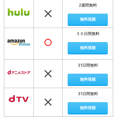
2週間無料
無料視聴
３０日間無料
無料視聴
31日間無料
無料視聴
31日間無料
無料視聴