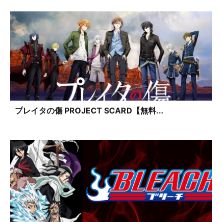
プレイタの傷 PROJECT SCARD【無料...