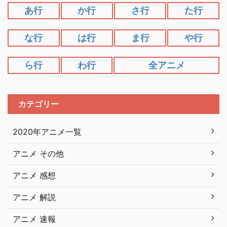
あ行
か行
さ行
た行
な行
は行
ま行
や行
ら行
わ行
全アニメ
カテゴリー
2020年アニメ一覧
アニメ その他
アニメ 感想
アニメ 解説
アニメ 速報