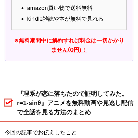
amazon買い物で送料無料
kindle雑誌や本が無料で見れる
※無料期間中に解約すれば料金は一切かかり
ません(0円)！
『理系が恋に落ちたので証明してみた。
r=1-sinθ』アニメを無料動画や見逃し配信
で全話を見る方法のまとめ
今回の記事でお伝えしたこと