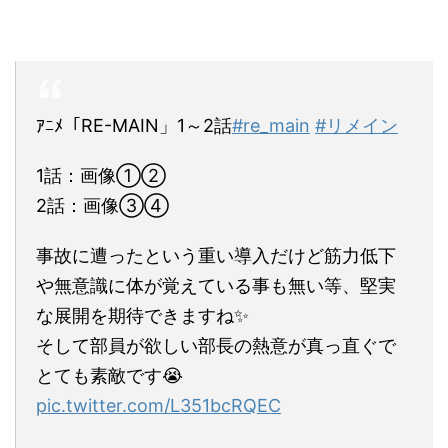
ｱﾆﾒ「RE-MAIN」1～2話
#re_main
#リメイン
1話：画像①②
2話：画像③④
事故に遭ったという重い導入だけど筋力低下
や無意識に体が覚えている事も無い等、堅実
な展開を期待できますね✨
そして部員が欲しい部長の熱意が真っ直ぐで
とても素敵です😭
pic.twitter.com/L351bcRQEC