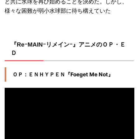
と共に水球を再び始めることを決めた。しかし、
様々な困難が弱小水球部に待ち構えていた
『ReｰMAINｰリメインｰ』アニメのＯＰ・Ｅ
Ｄ
ＯＰ：ＥＮＨＹＰＥＮ『Foeget Me Not』