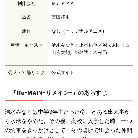
制作会社
ＭＡＰＰＡ
監督
西田征史
原作
なし（オリジナルアニメ）
声優・キャスト
清水みなと：上村祐翔／岡栄太郎：西
山宏太朗／城島譲：木村昴
公式・外部リンク
公式サイト
『ReｰMAINｰリメインｰ』のあらすじ
清水みなとは中学3年生だった冬、とある出来事か
ら水球をやめた。その後、高校に入学した時、一つ
の約束をきっかけとして、その場所で出会った仲間