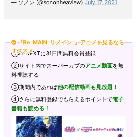
— ソノン (@sononheaview)
July 17, 2021
『ReｰMAINｰリメインｰ』アニメを見るなら
オススメ
①U-NEXTに31日間無料会員登録
②サイト内でスーパーカブの
アニメ動画
を無
料視聴する
③期間内であれば
他の配信動画も見放題！
④さらに無料登録でもらえるポイントで
電子
書籍も読める！