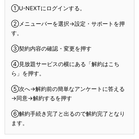
①U-NEXTにログインする。
②メニューバーを選択→設定・サポートを押
す。
③契約内容の確認・変更を押す
④見放題サービスの横にある「解約はこち
ら」を押す。
⑤次へ→解約前の簡単なアンケートに答える
→同意→解約するを押す
⑥解約手続き完了と出るので解約完了となり
ます。