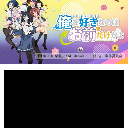
©2018 駱駝／KADOKAWA／「俺好き」製作委員会