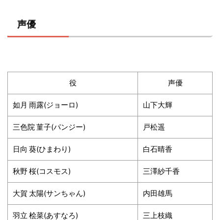
声優
役
声優
如月 雨露(ジョーロ)
山下大輝
三色院 菫子(パンジー)
戸松遥
日向 葵(ひまわり)
白石晴香
秋野 桜(コスモス)
三澤紗千香
大賀 太陽(サンちゃん)
内田雄馬
羽立 桧菜(あすなろ)
三上枝織