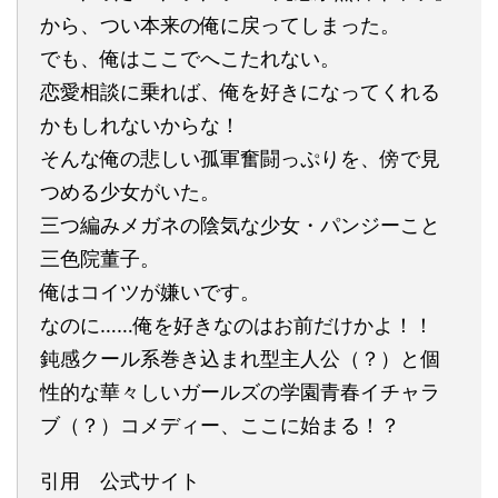
から、つい本来の俺に戻ってしまった。
でも、俺はここでへこたれない。
恋愛相談に乗れば、俺を好きになってくれる
かもしれないからな！
そんな俺の悲しい孤軍奮闘っぷりを、傍で見
つめる少女がいた。
三つ編みメガネの陰気な少女・パンジーこと
三色院董子。
俺はコイツが嫌いです。
なのに……俺を好きなのはお前だけかよ！！
鈍感クール系巻き込まれ型主人公（？）と個
性的な華々しいガールズの学園青春イチャラ
ブ（？）コメディー、ここに始まる！？
引用 公式サイト