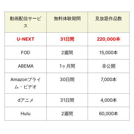
動画配信サービ
無料体験期間
見放題作品数
ス
U-NEXT
31日間
220,000本
FOD
2週間
15,000本
ABEMA
1ヶ月間
非公開
Amazonプライ
30日間
7,000本
ム・ビデオ
dアニメ
31日間
4,000本
Hulu
2週間
60,000本