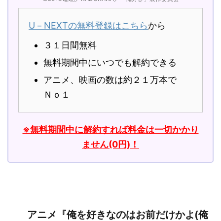
U－NEXTの無料登録はこちら
から
３１日間無料
無料期間中にいつでも解約できる
アニメ、映画の数は約２１万本で
Ｎｏ１
※無料期間中に解約すれば料金は一切かかり
ません(0円)！
アニメ『俺を好きなのはお前だけかよ(俺