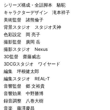
シリーズ構成・全話脚本 駱駝
キャラクターデザイン 滝本祥子
美術監督 諸熊倫子
背景スタジオ スタジオ天神
色彩設定 岡 亮子
撮影監督 廣岡 岳
撮影スタジオ Nexus
3D監督 齋藤威志
3DCGスタジオ ワイヤード
編集 坪根健太郎
編集スタジオ REAL-T
音響監督 郷 文裕貴
音響効果 中野勝博
録音調整 八巻大樹
音楽 藤澤慶昌