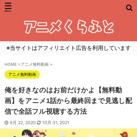
※当サイトはアフィリエイト広告を利用しています
HOME
>
アニメ無料動画
>
アニメ無料動画
俺を好きなのはお前だけかよ【無料動
画】をアニメ1話から最終回まで見逃し配
信で全話フル視聴する方法
9月 22, 2020
10月 31, 2021