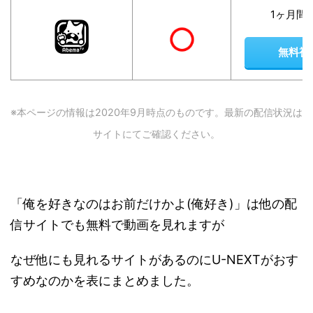
1ヶ月間
無料視
※本ページの情報は2020年9
月時点のものです。最新の配信状況は
サイトにてご確認ください。
「俺を好きなのはお前だけかよ(俺好き)」は他の配
信サイトでも無料で動画を見れますが
なぜ他にも見れるサイトがあるのにU-NEXTがおす
すめなのかを表にまとめました。