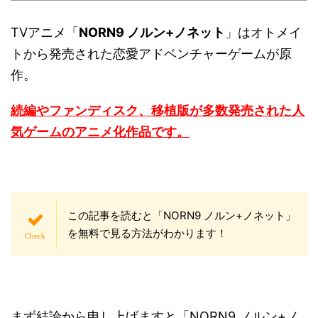
TVアニメ「
NORN9 ノルン+ノネット
」はオトメイ
トから発売された恋愛アドベンチャーゲームが原
作。
続編やファンディスク、移植版が多数発売された人
気ゲームのアニメ化作品です。
この記事を読むと「NORN9 ノルン+ノネット」
を無料で見る方法がわかります！
まず結論から申し上げますと「NORN9 ノルン+ノ