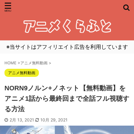
※当サイトはアフィリエイト広告を利用しています
HOME
>
アニメ無料動画
>
アニメ無料動画
NORN9ノルン+ノネット【無料動画】を
アニメ1話から最終回まで全話フル視聴す
る方法
2月 13, 2021
10月 29, 2021