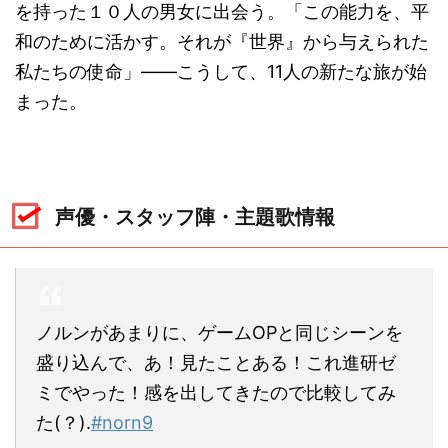
を持った１０人の男女に出会う。「この能力を、平
和のために活かす。それが『世界』から与えられた
私たちの使命」――こうして、11人の新たな旅が始
まった。
声優・スタッフ陣・主題歌情報
ノルンがあまりに、ゲームOPと同じシーンを
盛り込んで、あ！見たことある！これ進研ゼ
ミでやった！感を出してきたので比較してみ
た(？).
#norn9