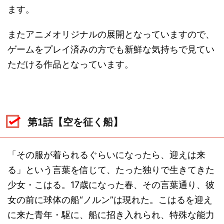
ます。
またアニメオリジナルの展開となっていますので、
ゲームをプレイ済みの方でも新鮮な気持ちで見てい
ただける作品となっています。
第1話【空を征く船】
「その服が着られるぐらいになったら、迎えは来
る」という言葉を信じて、たった独りで生きてきた
少女・こはる。17歳になった春、その言葉通り、彼
女の前に球体の船“ノルン”は現れた。こはるを迎え
に来た青年・駆に、船に招き入れられ、特殊な能力