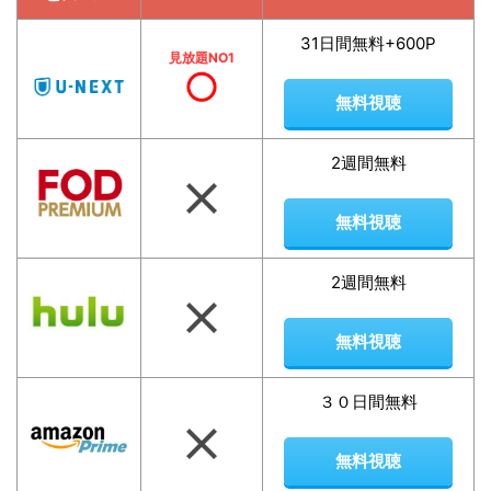
31日間無料+600P
見放題NO1
無料視聴
2週間無料
無料視聴
2週間無料
無料視聴
３０日間無料
無料視聴