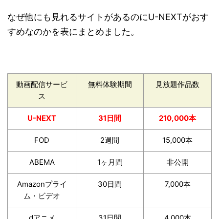
なぜ他にも見れるサイトがあるのにU-NEXTがおす
すめなのかを表にまとめました。
動画配信サービ
無料体験期間
見放題作品数
ス
U-NEXT
31日間
210,000本
FOD
2週間
15,000本
ABEMA
1ヶ月間
非公開
Amazonプライ
30日間
7,000本
ム・ビデオ
dアニメ
31日間
4,000本