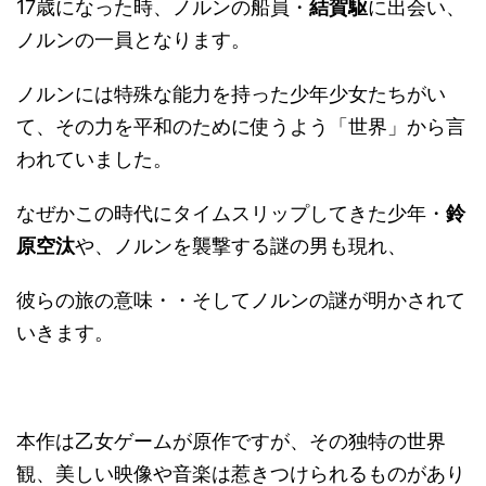
17歳になった時、ノルンの船員・
結賀駆
に出会い、
ノルンの一員となります。
ノルンには特殊な能力を持った少年少女たちがい
て、その力を平和のために使うよう「世界」から言
われていました。
なぜかこの時代にタイムスリップしてきた少年・
鈴
原空汰
や、ノルンを襲撃する謎の男も現れ、
彼らの旅の意味・・そしてノルンの謎が明かされて
いきます。
本作は乙女ゲームが原作ですが、その独特の世界
観、美しい映像や音楽は惹きつけられるものがあり