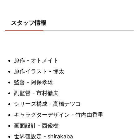
スタッフ情報
原作 - オトメイト
原作イラスト - 悌太
監督 - 阿保孝雄
副監督 - 市村徹夫
シリーズ構成 - 高橋ナツコ
キャラクターデザイン - 竹内由香里
画面設計 - 西俊樹
世界観設定 - shirakaba