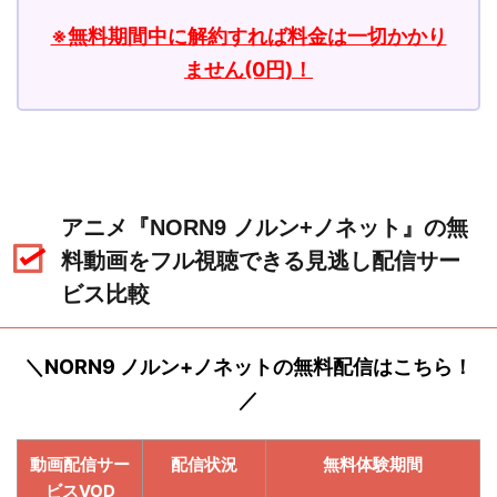
※無料期間中に解約すれば料金は一切かかり
ません(0円)！
アニメ『NORN9 ノルン+ノネット』の無
料動画をフル視聴できる見逃し配信サー
ビス比較
＼NORN9 ノルン+ノネットの無料配信はこちら！
／
動画配信サー
配信状況
無料体験期間
ビスVOD