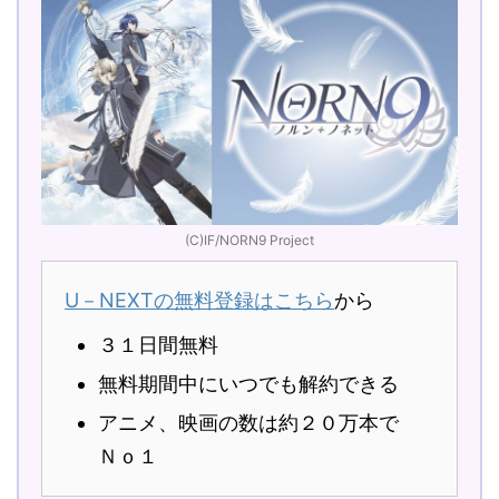
(C)IF/NORN9 Project
U－NEXTの無料登録はこちら
から
３１日間無料
無料期間中にいつでも解約できる
アニメ、映画の数は約２０万本で
Ｎｏ１