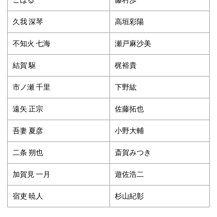
久我 深琴
高垣彩陽
不知火 七海
瀬戸麻沙美
結賀 駆
梶裕貴
市ノ瀬 千里
下野紘
遠矢 正宗
佐藤拓也
吾妻 夏彦
小野大輔
二条 朔也
斎賀みつき
加賀見 一月
遊佐浩二
宿吏 暁人
杉山紀彰