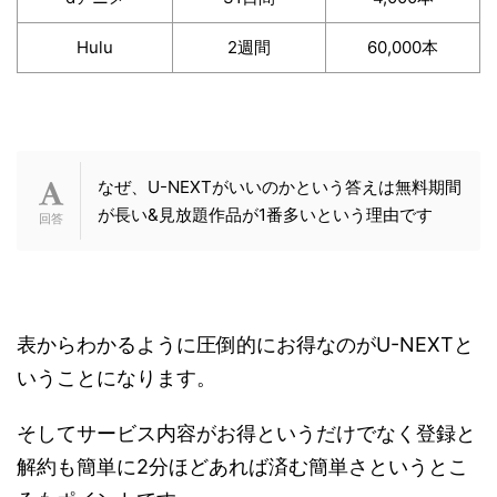
Hulu
2週間
60,000本
なぜ、U-NEXTがいいのかという答えは無料期間
が長い&見放題作品が1番多いという理由です
表からわかるように圧倒的にお得なのがU-NEXTと
いうことになります。
そしてサービス内容がお得というだけでなく登録と
解約も簡単に2分ほどあれば済む簡単さというとこ