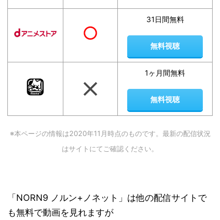
31日間無料
無料視聴
1ヶ月間無料
無料視聴
※本ページの情報は2020年11
月時点のものです。最新の配信状況
はサイトにてご確認ください。
「NORN9 ノルン+ノネット」は他の配信サイトで
も無料で動画を見れますが