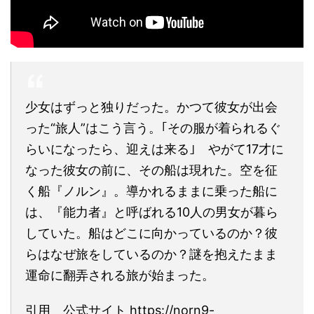
少女はずっと独りだった。かつて彼女が出会
った“旅人”はこう言う。｢その服が着られるぐ
らいになったら、迎えは来る｣ やがて17才に
なった彼女の前に、その船は現れた。空を征
く船『ノルン』。導かれるままに乗った船に
は、『能力者』と呼ばれる10人の男女が暮ら
していた。船はどこに向かっているのか？彼
らはなぜ旅をしているのか？謎を抱えたまま
運命に翻弄される旅が始まった。
引用 公式サイト https://norn9-