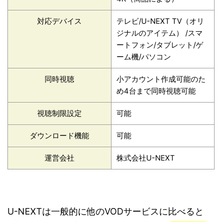
対応デバイス
テレビ/U-NEXT TV（オリ
ジナルのアイテム） /スマ
ートフォン/タブレット/ゲ
ーム機/パソコン
同時視聴
小アカウント作成可能のた
め4台まで同時視聴可能
視聴制限設定
可能
ダウンロード機能
可能
運営会社
株式会社U-NEXT
U-NEXTは一般的に他のVODサービスに比べると