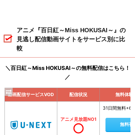
アニメ『百日紅～Miss HOKUSAI～』の
見逃し配信動画サイトをサービス別に比
較
＼百日紅～Miss HOKUSAI～の無料配信はこちら！
／
動画配信サービスVOD
配信状況
無料体験
31日間無料+6
アニメ見放題NO1
無料視