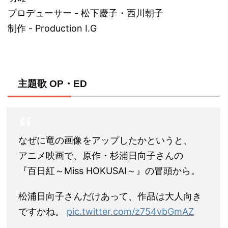
プロデューサー - 松下慶子・西川朝子
制作 - Production I.G
主題歌 OP・ED
なぜに竜の画像をアップしたかというと、
アニメ映画で、原作・杉浦日向子さんの
『百日紅～Miss HOKUSAI～』の冒頭から。
松浦日向子さんだけあって、作品は大人向き
ですかね。
pic.twitter.com/z754vbGmAZ