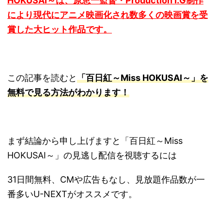
HOKUSAI～は、原恵一監督・Production I.G制作
により現代にアニメ映画化され数多くの映画賞を受
賞した大ヒット作品です。
この記事を読むと
「百日紅～Miss HOKUSAI～」を
無料で見る方法がわかります！
まず結論から申し上げますと「百日紅～Miss
HOKUSAI～」の見逃し配信を視聴するには
31日間無料、CMや広告もなし、見放題作品数が一
番多いU-NEXTがオススメです。