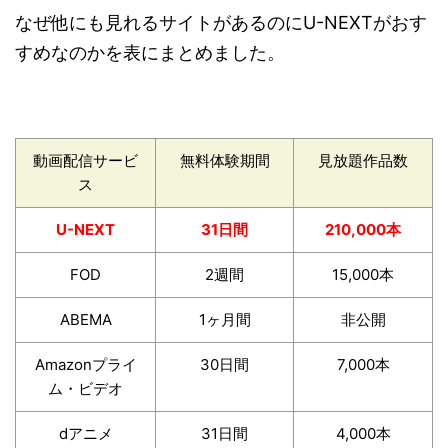
なぜ他にも見れるサイトがあるのにU-NEXTがおす
すめなのかを表にまとめました。
動画配信サービ
無料体験期間
見放題作品数
ス
U-NEXT
31日間
210,000本
FOD
2週間
15,000本
ABEMA
1ヶ月間
非公開
Amazonプライ
30日間
7,000本
ム・ビデオ
dアニメ
31日間
4,000本