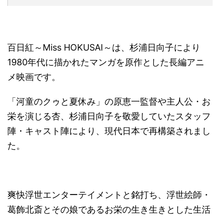
百日紅～Miss HOKUSAI～は、杉浦日向子により
1980年代に描かれたマンガを原作とした長編アニ
メ映画です。
「河童のクゥと夏休み」の原恵一監督や主人公・お
栄を演じる杏、杉浦日向子を敬愛していたスタッフ
陣・キャスト陣により、現代日本で再構築されまし
た。
爽快浮世エンターテイメントと銘打ち、浮世絵師・
葛飾北斎とその娘であるお栄の生き生きとした生活