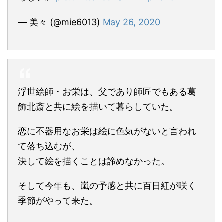
— 美々 (@mie6013)
May 26, 2020
浮世絵師・お栄は、父であり師匠でもある葛
飾北斎と共に絵を描いて暮らしていた。
恋に不器用なお栄は絵に色気がないと言われ
て落ち込むが、
決して絵を描くことは諦めなかった。
そして今年も、嵐の予感と共に百日紅が咲く
季節がやって来た。