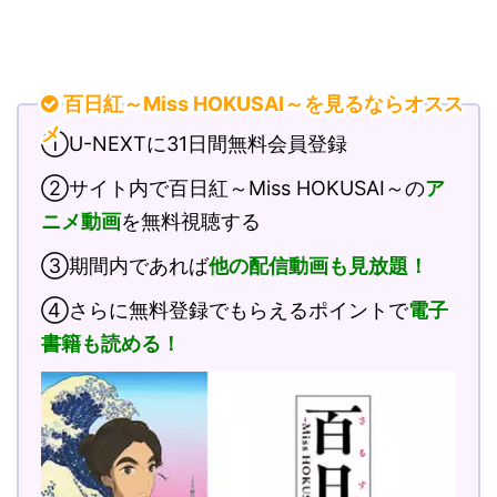
百日紅～Miss HOKUSAI～を見るならオスス
メ
①U-NEXTに31日間無料会員登録
②サイト内で百日紅～Miss HOKUSAI～の
ア
ニメ動画
を無料視聴する
③期間内であれば
他の配信動画も見放題！
④さらに無料登録でもらえるポイントで
電子
書籍も読める！