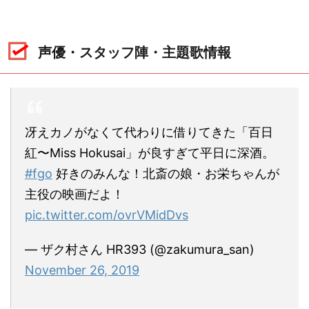
声優・スタッフ陣・主題歌情報
冴えカノがなくて代わりに借りてきた「百日
紅〜Miss Hokusai」が良すぎて平日に深酒。
#fgo
好きのみんな！北斎の娘・お栄ちゃんが
主役の映画だよ！
pic.twitter.com/ovrVMidDvs
— ザク村さん HR393 (@zakumura_san)
November 26, 2019