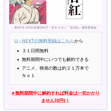
©2014-2015 杉浦日向子・ＭＳ.ＨＳ／「百日紅」製作委員会
U－NEXTの無料登録はこちら
から
３１日間無料
無料期間中にいつでも解約できる
アニメ、映画の数は約２１万本で
Ｎｏ１
※無料期間中に解約すれば料金は一切かかり
ません(0円)！