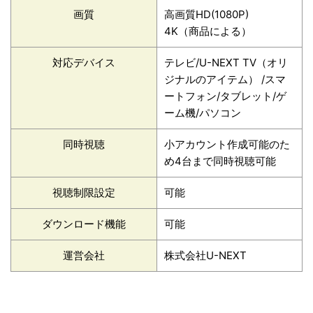
画質
高画質HD(1080P)
4K（商品による）
対応デバイス
テレビ/U-NEXT TV（オリ
ジナルのアイテム） /スマ
ートフォン/タブレット/ゲ
ーム機/パソコン
同時視聴
小アカウント作成可能のた
め4台まで同時視聴可能
視聴制限設定
可能
ダウンロード機能
可能
運営会社
株式会社U-NEXT