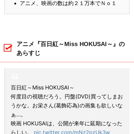
アニメ、映画の数は約２１万本でＮｏ１
アニメ『百日紅～Miss HOKUSAI～』の
あらすじ
百日紅～Miss HOKUSAI～
何度目の視聴だろう。円盤(DVD)買ってしまお
うかな。お栄さん(葛飾応為)の画集も欲しいな
ぁ...。
映画 HOKUSAIは、公開が来年に延期になった
らしい。
pic.twitter.com/mNz2pzUk3w