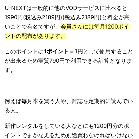
U-NEXTは一般的に他のVODサービスに比べると
1990円(税込み2189円)(税込み2189円)と料金が高
いことで有名ですが、
会員さんには毎月1200ポイ
ントの配布があります。
このポイントは
1ポイント＝1円
として使用すること
が出来るため実質790円で利用できる計算となりま
す。
例えば毎月本を買う人や、雑誌を定期的に読んでい
る人。
新作レンタルをしている人などにも1200円分のポ
イントでまかなえるため別途買わなければいけない