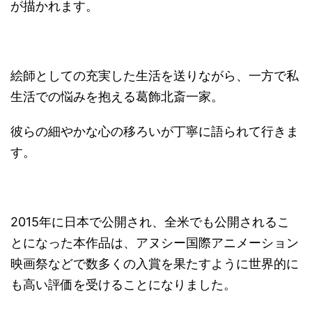
が描かれます。
絵師としての充実した生活を送りながら、一方で私
生活での悩みを抱える葛飾北斎一家。
彼らの細やかな心の移ろいが丁寧に語られて行きま
す。
2015年に日本で公開され、全米でも公開されるこ
とになった本作品は、アヌシー国際アニメーション
映画祭などで数多くの入賞を果たすように世界的に
も高い評価を受けることになりました。