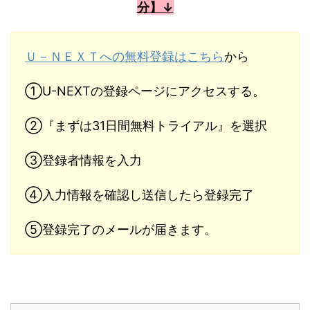
分】↓
Ｕ－ＮＥＸＴへの無料登録はこちら
から
①U-NEXTの登録ページにアクセスする。
②『まずは31日間無料トライアル』を選択
③登録者情報を入力
④入力情報を確認し送信したら登録完了
⑤登録完了のメールが届きます。