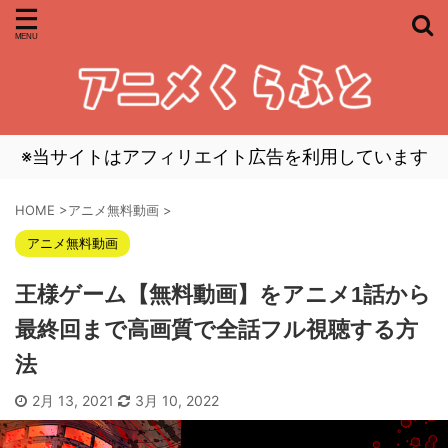
※当サイトはアフィリエイト広告を利用しています
HOME
>
アニメ無料動画
>
アニメ無料動画
王様ゲーム【無料動画】をアニメ1話から
最終回まで高画質で全話フル視聴する方
法
2月 13, 2021
3月 10, 2022