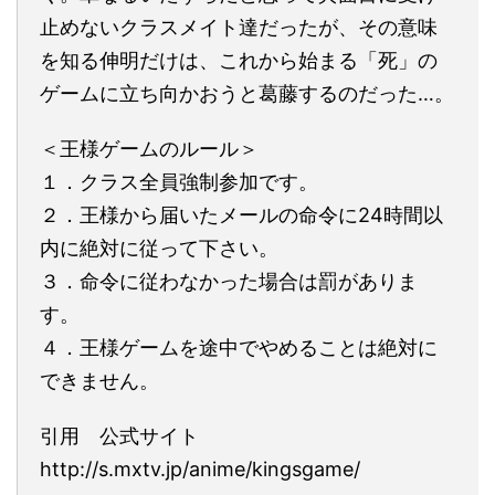
止めないクラスメイト達だったが、その意味
を知る伸明だけは、これから始まる「死」の
ゲームに立ち向かおうと葛藤するのだった…。
＜王様ゲームのルール＞
１．クラス全員強制参加です。
２．王様から届いたメールの命令に24時間以
内に絶対に従って下さい。
３．命令に従わなかった場合は罰がありま
す。
４．王様ゲームを途中でやめることは絶対に
できません。
引用 公式サイト
http://s.mxtv.jp/anime/kingsgame/