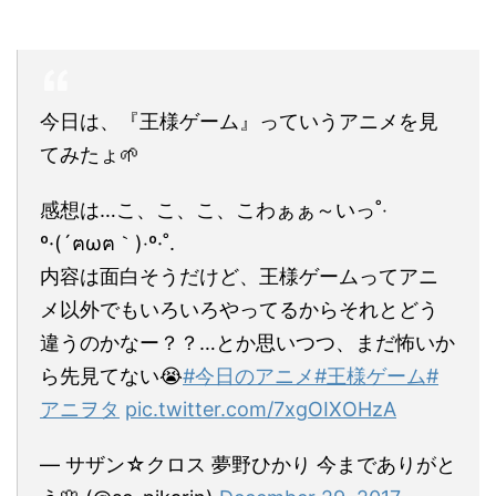
今日は、『王様ゲーム』っていうアニメを見
てみたょ🌱
感想は…こ、こ、こ、こわぁぁ～いっ˚‧
º·(´ฅωฅ｀)‧º·˚.
内容は面白そうだけど、王様ゲームってアニ
メ以外でもいろいろやってるからそれとどう
違うのかなー？？…とか思いつつ、まだ怖いか
ら先見てない😭
#今日のアニメ
#王様ゲーム
#
アニヲタ
pic.twitter.com/7xgOIXOHzA
— サザン☆クロス 夢野ひかり 今までありがと