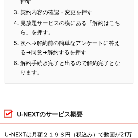
押す。
契約内容の確認・変更を押す
見放題サービスの横にある「解約はこち
ら」を押す。
次へ→解約前の簡単なアンケートに答え
る→同意→解約するを押す
解約手続き完了と出るので解約完了とな
ります。
U-NEXTのサービス概要
U-NEXTは月額２１９８円（税込み）で動画が21万