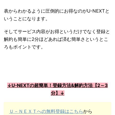
表からわかるように圧倒的にお得なのがU-NEXTと
いうことになります。
そしてサービス内容がお得というだけでなく登録と
解約も簡単に2分ほどあれば済む簡単さというとこ
ろもポイントです。
↓U-NEXTの超簡単！登録方法&解約方法【2～3
分】↓
Ｕ－ＮＥＸＴへの無料登録はこちら
から