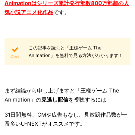
Animationはシリーズ累計発行部数800万部超の人
気小説アニメ化作品
です。
この記事を読むと「王様ゲーム The
Animation」を無料で見る方法がわかります！
まず結論から申し上げますと「王様ゲーム The
Animation」の
見逃し配信
を視聴するには
31日間無料、CMや広告もなし、見放題作品数が一
番多いU-NEXTがオススメです。