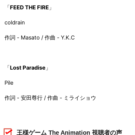
「
FEED THE FIRE
」
coldrain
作詞 - Masato / 作曲 - Y.K.C
「
Lost Paradise
」
Pile
作詞 - 安田尊行 / 作曲 - ミライショウ
王様ゲーム The Animation 視聴者の声