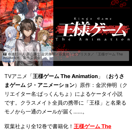
©連打一人 栗山廉士 金沢伸明／双葉社・エブリスタ／「王様ゲーム The
Animation」製作委員会
TVアニメ「
王様ゲーム The Animation
」（
おうさ
まゲーム ジ・アニメーション
）原作：金沢伸明（ク
リエイター名:ぱっくんちょ）によるケータイ小説
です。クラスメイト全員の携帯に「王様」と名乗る
モノから一通のメールが届く……。
双葉社より全12巻で書籍化！
王様ゲーム The