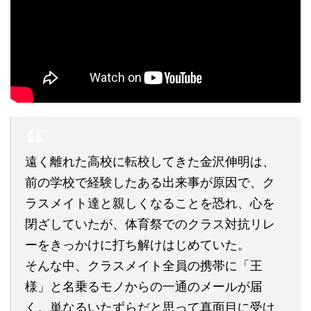
遠く離れた高校に転校してきた金沢伸明は、
前の学校で経験したある出来事が原因で、ク
ラスメイト達と親しくなることを恐れ、心を
閉ざしていたが、体育祭でのクラス対抗リレ
ーをきっかけに打ち解けはじめていた。
そんな中、クラスメイト全員の携帯に「王
様」と名乗るモノからの一通のメールが届
く。単なるいたずらだと思って真面目に受け