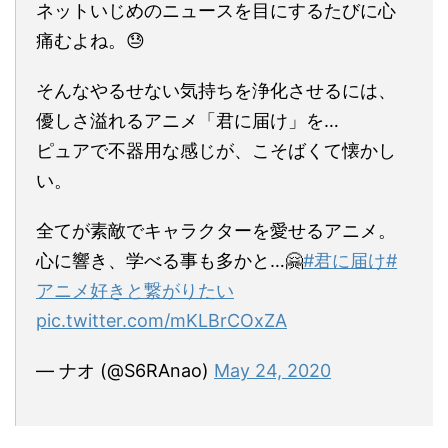
ネットいじめのニュースを目にするたびに心
痛むよね。😓
そんなやるせない気持ちを浄化させるには、
優しさ溢れるアニメ「君に届け」を…
ピュアで不器用な感じが、こそばくて懐かし
い。
全てが素敵でキャラクターを愛せるアニメ。
心に響き、学べる事も多かと…🤗
#君に届け
#
アニメ好きと繋がりたい
pic.twitter.com/mKLBrCOxZA
— ナオ (@S6RAnao)
May 24, 2020