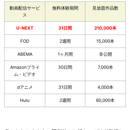
動画配信サービ
無料体験期間
見放題作品数
ス
U-NEXT
31日間
210,000本
FOD
2週間
15,000本
ABEMA
1ヶ月間
非公開
Amazonプライ
30日間
7,000本
ム・ビデオ
dアニメ
31日間
4,000本
Hulu
2週間
60,000本