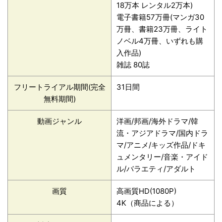
18万本 レンタル2万本)
電子書籍57万冊(マンガ30
万冊、書籍23万冊、ライト
ノベル4万冊、いずれも購
入作品)
雑誌 80誌
フリートライアル期間(完全
31日間
無料期間)
動画ジャンル
洋画/邦画/海外ドラマ/韓
流・アジアドラマ/国内ドラ
マ/アニメ/キッズ作品/ドキ
ュメンタリー/音楽・アイド
ル/バラエティ/アダルト
画質
高画質HD(1080P)
4K（商品による）