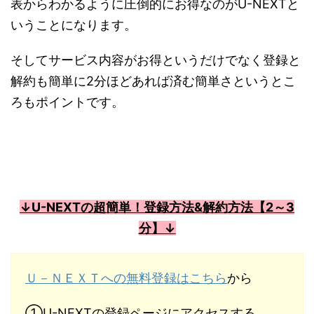
表からわかるように圧倒的にお得なのがU-NEXTと
いうことになります。
そしてサービス内容がお得というだけでなく登録と
解約も簡単に2分ほどあれば済む簡単さというとこ
ろもポイントです。
↓U-NEXTの超簡単！登録方法&解約方法【2～3
分】↓
Ｕ－ＮＥＸＴへの無料登録はこちら
から
①U-NEXTの登録ページにアクセスする。