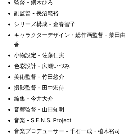
監督 - 鏑木ひろ
副監督 - 長沼範裕
シリーズ構成 - 金春智子
キャラクターデザイン・総作画監督 - 柴田由
香
小物設定 - 佐藤仁実
色彩設計 - 広瀬いづみ
美術監督 - 竹田悠介
撮影監督 - 田中宏侍
編集 - 今井大介
音響監督 - 山田知明
音楽 - S.E.N.S. Project
音楽プロデューサー - 千石一成・植木裕司