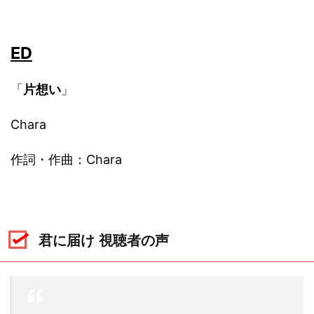
ED
「
片想い
」
Chara
作詞・作曲：Chara
君に届け 視聴者の声