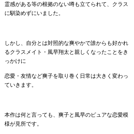
霊感がある等の根拠のない噂も立てられて、クラス
に馴染めずにいました。
しかし、自分とは対照的な爽やかで誰からも好かれ
るクラスメイト・風早翔太と親しくなったことをき
っかけに
恋愛・友情など爽子を取り巻く日常は大きく変わっ
ていきます。
本作は何と言っても、爽子と風早のピュアな恋愛模
様が見所です。