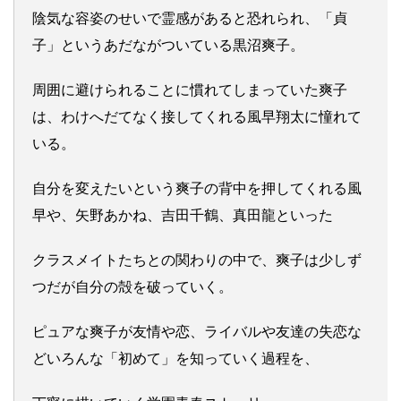
陰気な容姿のせいで霊感があると恐れられ、「貞
子」というあだながついている黒沼爽子。
周囲に避けられることに慣れてしまっていた爽子
は、わけへだてなく接してくれる風早翔太に憧れて
いる。
自分を変えたいという爽子の背中を押してくれる風
早や、矢野あかね、吉田千鶴、真田龍といった
クラスメイトたちとの関わりの中で、爽子は少しず
つだが自分の殻を破っていく。
ピュアな爽子が友情や恋、ライバルや友達の失恋な
どいろんな「初めて」を知っていく過程を、