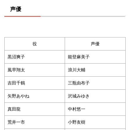
声優
役
声優
黒沼爽子
能登麻美子
風早翔太
浪川大輔
吉田千鶴
三瓶由布子
矢野あやね
沢城みゆき
真田龍
中村悠一
荒井一市
小野友樹