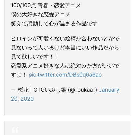
100/100点 青春・恋愛アニメ
僕の大好きな恋愛アニメ
笑えて感動して心が温まる作品です
ヒロインが可愛くない絵柄が合わないとかで
見ないって人いるけど本当にいい作品だから
見て欲しいです！！
恋愛系アニメ好きな人は絶対みた方がいいで
すよ！
pic.twitter.com/DBs0q6a6ao
— 桜花 | CTGいぶし銀 (@_oukaa_)
January
20, 2020