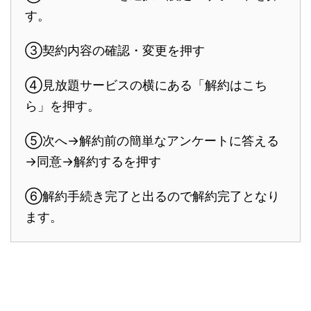
す。
③契約内容の確認・変更を押す
④見放題サービスの横にある「解約はこち
ら」を押す。
⑤次へ→解約前の簡単なアンケートに答える
→同意→解約するを押す
⑥解約手続き完了と出るので解約完了となり
ます。