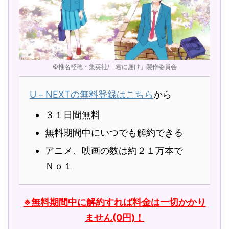
©椎名軽穂・集英社/「君に届け」製作委員会
U－NEXTの無料登録はこちら
から
３１日間無料
無料期間中にいつでも解約できる
アニメ、映画の数は約２１万本で
Ｎｏ１
※無料期間中に解約すれば料金は一切かかり
ません(0円)！