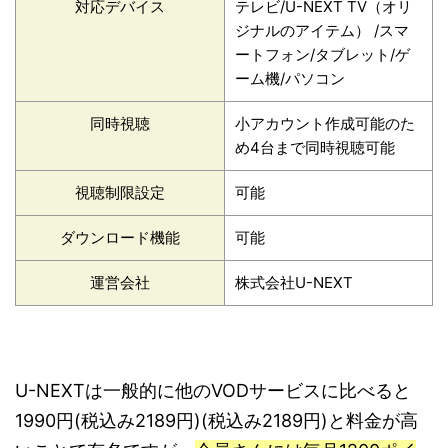
対応デバイス
テレビ/U-NEXT TV（オリ
ジナルのアイテム） /スマ
ートフォン/タブレット/ゲ
ーム機/パソコン
同時視聴
小アカウント作成可能のた
め4台まで同時視聴可能
視聴制限設定
可能
ダウンロード機能
可能
運営会社
株式会社U-NEXT
U-NEXTは一般的に他のVODサービスに比べると
1990円(税込み2189円)(税込み2189円)と料金が高