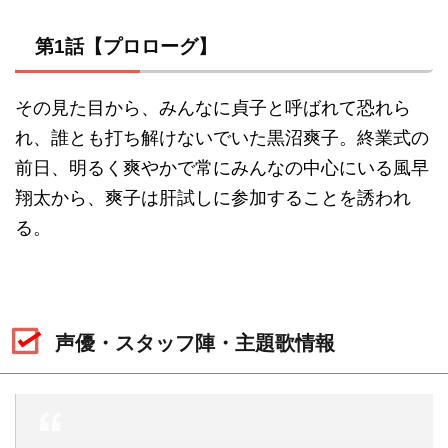
第1話【プロローグ】
その見た目から、みんなに貞子と呼ばれて恐れら
れ、誰とも打ち解けないでいた黒沼爽子。終業式の
前日、明るく爽やかで常にみんなの中心にいる風早
翔太から、爽子は肝試しに参加することを誘われ
る。
声優・スタッフ陣・主題歌情報