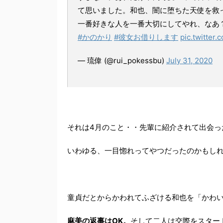
て思いました。和也、闇に堕ちた天使を救
一番好きな人を一番大切にしてやれ、なあ
#かのかり
#彼女お借りします
pic.twitte
— 琉偉 (@rui_pokessbu)
July 31, 2020
それは4月のこと・・先輩に紹介されて出会っ
いわゆる、一目惚れってやつだったのかもし
童貞だとからかわれてふざける和也を「かわ
麻美の返事はOK。
そして二人は交際をスター