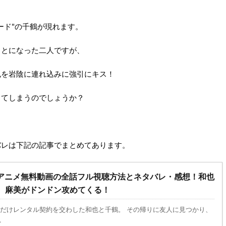
ード"の千鶴が現れます。
ことになった二人ですが、
也を岩陰に連れ込みに強引にキス！
ってしまうのでしょうか？
バレは下記の記事でまとめてあります。
 アニメ無料動画の全話フル視聴方法とネタバレ・感想！和也
、麻美がドンドン攻めてくる！
だけレンタル契約を交わした和也と千鶴。 その帰りに友人に見つかり、
.