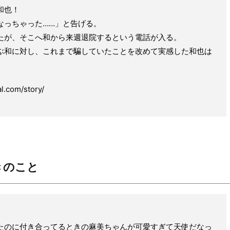
和也！
なっちゃった……」と告げる。
たが、そこへ和から来週退院するという電話が入る。
ぶ和に対し、これまで騙していたことを改めて実感した和也は
.com/story/
きのこと
たのに付き合ってるときの麻美ちゃんが可愛すぎて天使だなっ