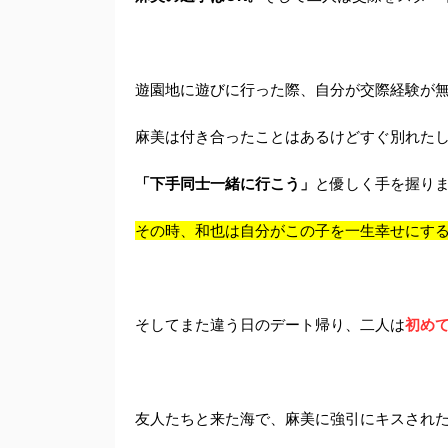
遊園地に遊びに行った際、自分が交際経験が
麻美は付き合ったことはあるけどすぐ別れた
「下手同士一緒に行こう」
と優しく手を握り
その時、和也は自分がこの子を一生幸せにす
そしてまた違う日のデート帰り、二人は
初め
友人たちと来た海で、麻美に強引にキスされ