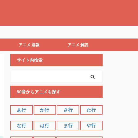
アニメ 速報
アニメ 解説
サイト内検索
50音からアニメを探す
あ行
か行
さ行
た行
な行
は行
ま行
や行