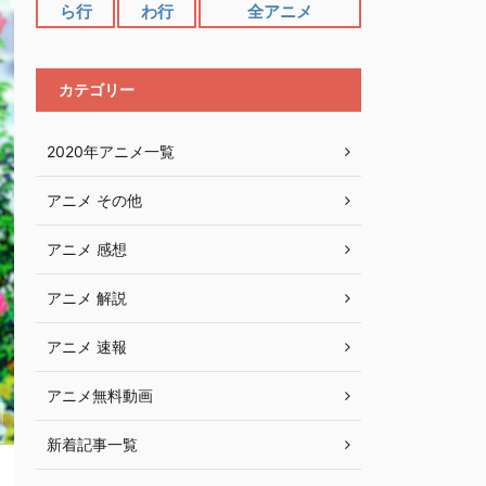
ら行
わ行
全アニメ
カテゴリー
2020年アニメ一覧
アニメ その他
アニメ 感想
アニメ 解説
アニメ 速報
アニメ無料動画
新着記事一覧