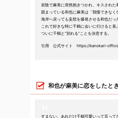
岩陰で麻美に突然抱きつかれ、キスされた
固まっている和也に麻美は「我慢できなく
海岸へ戻っても妄想を爆発させる和也だっ
これで好きな時に千鶴に会いに行けると喜
ついに千鶴と“別れる”ことを決意する。
引用 公式サイト https://kanokari-official
和也が麻美に恋をしたと
すまない、あれだけ千鶴可愛いって言って