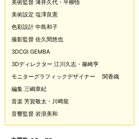
美術監督 薄井久代・平柳悟
美術設定 塩澤良憲
色彩設計 中島和子
撮影監督 佐久間悠也
3DCGI GEMBA
3Dディレクター 江川久志・篠崎亨
モニターグラフィックデザイナー 関香織
編集 三嶋章紀
音楽 芳賀敬太・川﨑龍
音響監督 岩浪美和