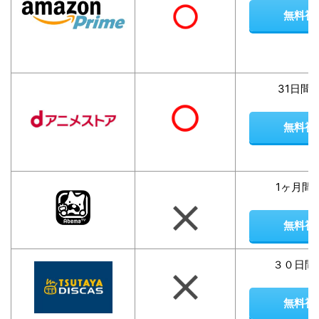
無料視
31日間
無料視
1ヶ月間
無料視
３０日間
無料視