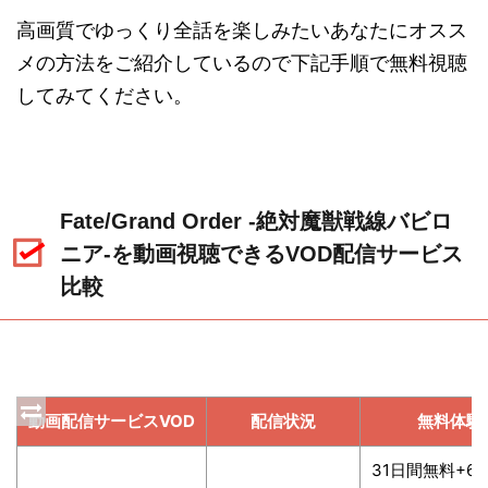
高画質でゆっくり全話を楽しみたいあなたにオスス
メの方法をご紹介しているので下記手順で無料視聴
してみてください。
Fate/Grand Order -絶対魔獣戦線バビロ
ニア-を動画視聴できるVOD配信サービス
比較
動画配信サービスVOD
配信状況
無料体験
31日間無料+6