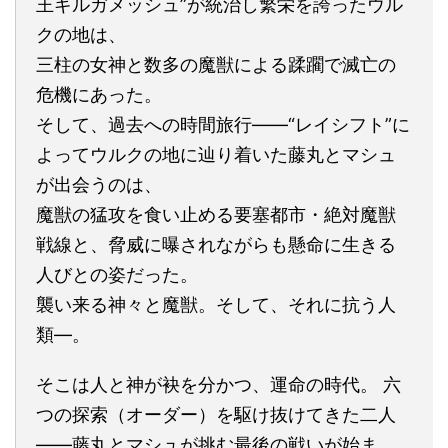
王ギルガメッシュ”が統治し繁栄を誇ったウル
クの地は、
三柱の女神と数多の魔獣による蹂躙で滅亡の
危機にあった。
そして、過去への時間旅行――“レイシフト”に
よってウルクの地に辿り着いた藤丸とマシュ
が出会うのは、
魔獣の猛攻を食い止める要塞都市・絶対魔獣
戦線と、脅威に曝されながらも懸命に生きる
人びとの姿だった。
襲い来る神々と魔獣。そして、それに抗う人
類―。
そこは人と神が袂を分かつ、運命の時代。 六
つの探索（オーダー）を駆け抜けてきた二人
――藤丸とマシュが挑む最後の戦いが始ま