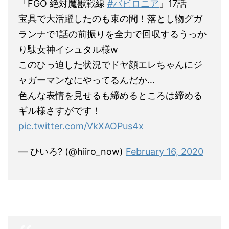
「FGO 絶対魔獣戦線
#バビロニア
」17話
宝具で大活躍したのも束の間！落とし物グガ
ランナで1話の前振りを全力で回収するうっか
り駄女神イシュタル様w
このひっ迫した状況でドヤ顔エレちゃんにジ
ャガーマンなにやってるんだか…
色んな表情を見せるも締めるところは締める
ギル様さすがです！
pic.twitter.com/VkXAOPus4x
— ひいろ? (@hiiro_now)
February 16, 2020