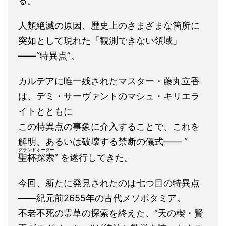
る。
人類絶滅の原因、歴史上のさまざまな箇所に
突如として現れた「観測できない領域」
――“特異点”。
カルデアに唯一残されたマスター・藤丸立香
は、デミ・サーヴァントのマシュ・キリエラ
イトとともに
この特異点の事象に介入することで、これを
解明、あるいは破壊する禁断の儀式―― “
グランドオーダー
聖杯探索
” を遂行してきた。
今回、新たに発見されたのは七つ目の特異点
――紀元前2655年の古代メソポタミア。
不老不死の霊草の探索を終えた、“天の楔・賢