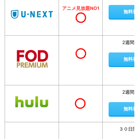
アニメ見放題NO1
無料視
2週間
無料視
2週間
無料視
３０日間