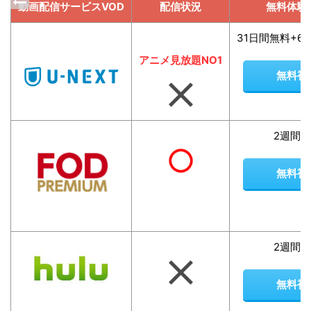
動画配信サービスVOD
配信状況
無料体験
31日間無料+6
アニメ見放題NO1
無料視
2週間
無料視
2週間
無料視