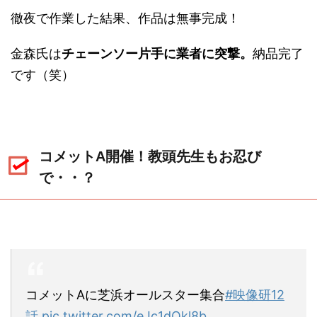
徹夜で作業した結果、作品は無事完成！
金森氏は
チェーンソー片手に業者に突撃。
納品完了
です（笑）
コメットA開催！教頭先生もお忍び
で・・？
コメットAに芝浜オールスター集合
#映像研12
話
pic.twitter.com/eJc1dQkl8b