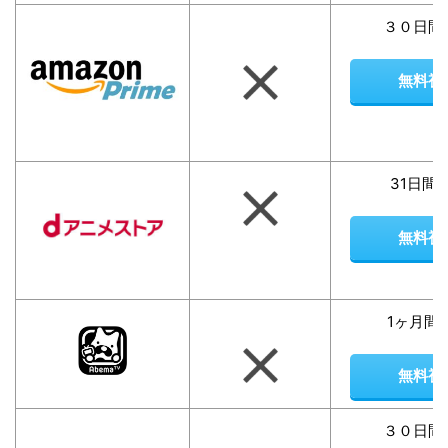
３０日間
無料視
31日間
無料視
1ヶ月間
無料視
３０日間