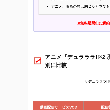
アニメ、映画の数は約２０万本でＮ
※無料期間中に解約
アニメ『デュラララ!!×2
別に比較
＼デュラララ!!
動画配信サービスVOD
配信