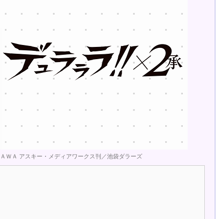
ＯＫＡＷＡ アスキー・メディアワークス刊／池袋ダラーズ