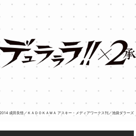
2014 成田良悟／ＫＡＤＯＫＡＷＡ アスキー・メディアワークス刊／池袋ダラーズ