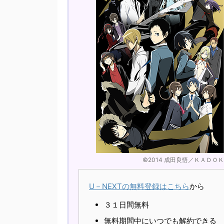
©2014 成田良悟／ＫＡＤ
U－NEXTの無料登録はこちら
から
３１日間無料
無料期間中にいつでも解約できる