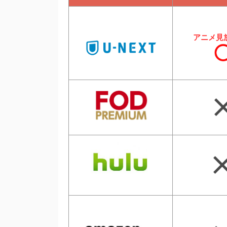
アニメ見放