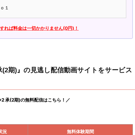
ｏ１
すれば料金は一切かかりません(0円)！
 承(2期)』の見逃し配信動画サイトをサービス
×2 承(2期)の無料配信はこちら！／
状況
無料体験期間