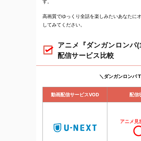
す。
高画質でゆっくり全話を楽しみたいあなたに
してみてください。
アニメ『ダンガンロンパ(1期)
配信サービス比較
＼ダンガンロンパ Th
動画配信サービスVOD
配信
アニメ見放