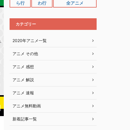
ら行
わ行
全アニメ
カテゴリー
2020年アニメ一覧
アニメ その他
アニメ 感想
アニメ 解説
アニメ 速報
アニメ無料動画
新着記事一覧