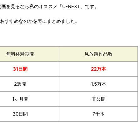
動画
を見るなら私のオススメ「U-NEXT」です。
がおすすめなのかを表にまとめました。
無料体験期間
見放題作品数
31日間
22万本
2週間
1.5万本
1ヶ月間
非公開
30日間
7千本