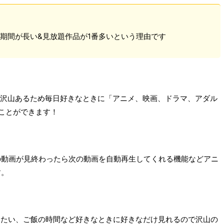
料期間が長い&見放題作品が1番多いという理由です
数も沢山あるため毎日好きなときに「アニメ、映画、ドラマ、アダル
ることができます！
の動画が見終わったら次の動画を自動再生してくれる機能などアニ
す。
見たい、ご飯の時間など好きなときに好きなだけ見れるので沢山の