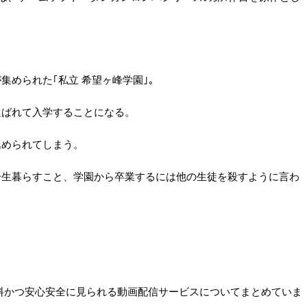
集められた｢私立 希望ヶ峰学園｣。
選ばれて入学することになる。
込められてしまう。
一生暮らすこと、学園から卒業するには他の生徒を殺すように言わ
料かつ安心安全に見られる動画配信サービスについてまとめていま