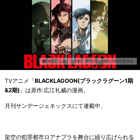
©広江礼威・小学館／BLACK LAGOON製作委員会
TVアニメ「
BLACKLAGOON(ブラックラグーン1期
&2期)
」は原作:広江礼威の漫画。
月刊サンデージェネックスにて連載中、
架空の犯罪都市ロアナプラを舞台に繰り広げられる