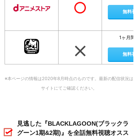
無料視
1ヶ月間
無料視
※本ページの情報は2020年8
月時点のものです。最新の配信状況は
サイトにてご確認ください。
見逃した『BLACKLAGOON(ブラックラ
グーン1期&2期)』を全話無料視聴オスス