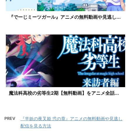
『でーじミーツガール』アニメの無料動画や見逃し...
魔法科高校の劣等生2期【無料動画】をアニメ全話...
PREV
『半妖の夜叉姫 弐の章』アニメの無料動画や見逃し
配信を見る方法