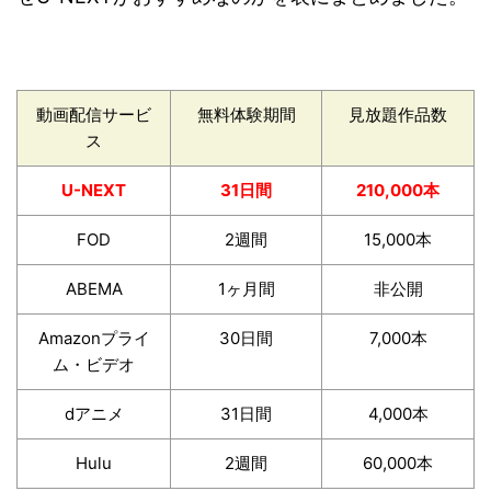
動画配信サービ
無料体験期間
見放題作品数
ス
U-NEXT
31日間
210,000本
FOD
2週間
15,000本
ABEMA
1ヶ月間
非公開
Amazonプライ
30日間
7,000本
ム・ビデオ
dアニメ
31日間
4,000本
Hulu
2週間
60,000本