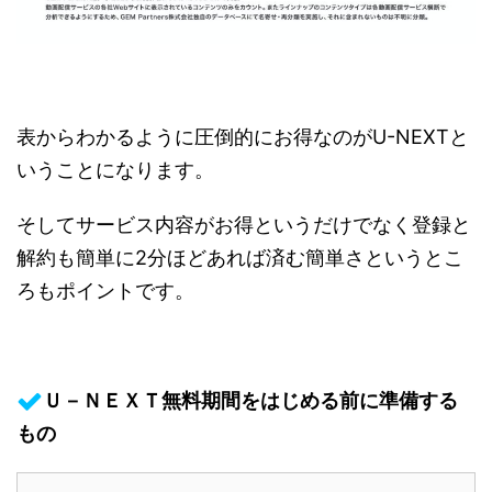
表からわかるように圧倒的にお得なのがU-NEXTと
いうことになります。
そしてサービス内容がお得というだけでなく登録と
解約も簡単に2分ほどあれば済む簡単さというとこ
ろもポイントです。
Ｕ－ＮＥＸＴ無料期間をはじめる前に準備する
もの