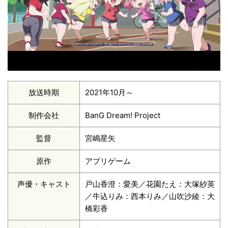
放送時期
2021年10月～
制作会社
BanG Dream! Project
監督
宮嶋星矢
原作
アプリゲーム
声優・キャスト
戸山香澄：愛美／花園たえ：大塚紗英
／牛込りみ：西本りみ／山吹沙綾：大
橋彩香