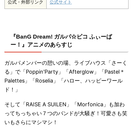
公式・外部リンク
公式サイト
『BanG Dream! ガルパ☆ピコ ふぃーば
ー！』アニメのあらすじ
ガルパメンバーの憩いの場、ライブハウス「さーく
る」で「Poppin'Party」「Afterglow」「Pastel＊
Palettes」「Roselia」「ハロー、ハッピーワール
ド！」
そして「RAISE A SUILEN」「Morfonica」も加わ
ってちっちゃい７つのバンドが大騒ぎ！可愛さも笑
いもさらにマシマシ！