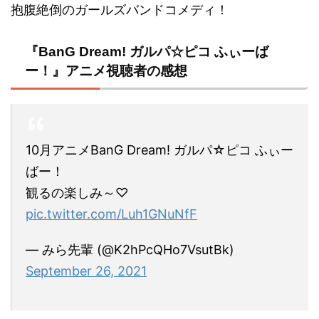
抱腹絶倒のガールズバンドコメディ！
『BanG Dream! ガルパ☆ピコ ふぃーば
ー！』アニメ視聴者の感想
10月アニメBanG Dream! ガルパ☆ピコ ふぃー
ばー！
観るの楽しみ～♡
pic.twitter.com/Luh1GNuNfF
— みら先輩 (@K2hPcQHo7VsutBk)
September 26, 2021