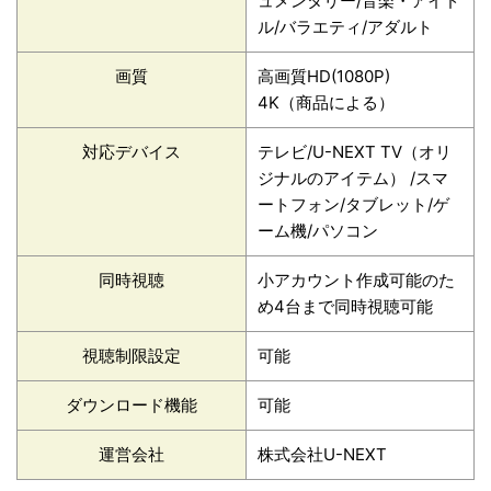
ュメンタリー/音楽・アイド
ル/バラエティ/アダルト
画質
高画質HD(1080P)
4K（商品による）
対応デバイス
テレビ/U-NEXT TV（オリ
ジナルのアイテム） /スマ
ートフォン/タブレット/ゲ
ーム機/パソコン
同時視聴
小アカウント作成可能のた
め4台まで同時視聴可能
視聴制限設定
可能
ダウンロード機能
可能
運営会社
株式会社U-NEXT