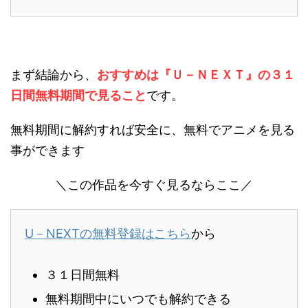
まず結論から、
おすすめは『Ｕ－ＮＥＸＴ』の３１
日間無料期間で見ること
です。
無料期間に解約すれば安全に、無料でアニメを見る
事ができます
＼この作品を今すぐ見るならここ／
U－NEXTの無料登録はこちら
から
３１日間無料
無料期間中にいつでも解約できる