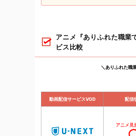
アニメ『ありふれた職業で
ビス比較
＼ありふれた職
動画配信サービスVOD
配信
アニメ見放