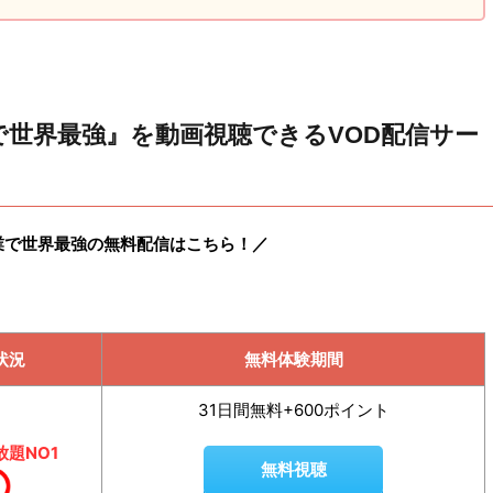
世界最強』を動画視聴できるVOD配信サー
業で世界最強の無料配信はこちら！／
状況
無料体験期間
31日間無料+600ポイント
題NO1
無料視聴