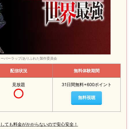
オーバーラップ/ありふれた製作委員会
配信状況
無料体験期間
見放題
31日間無料+600ポイント
無料視聴
約しても料金がかからないので安心安全！