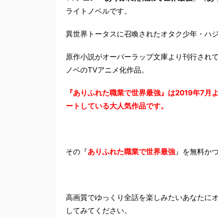
ライトノベルです。
異世界トータスに召喚されたオタク少年・ハ
原作小説がオーバーラップ文庫より刊行されて
ノベのTVアニメ化作品。
『ありふれた職業で世界最強』は2019年7月
ートしている大人気作品です。
その『
ありふれた職業で世界最強
』を無料か
高画質でゆっくり全話を楽しみたいあなたに
してみてください。