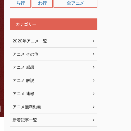
ら行
わ行
全アニメ
カテゴリー
2020年アニメ一覧
アニメ その他
アニメ 感想
アニメ 解説
アニメ 速報
アニメ無料動画
新着記事一覧