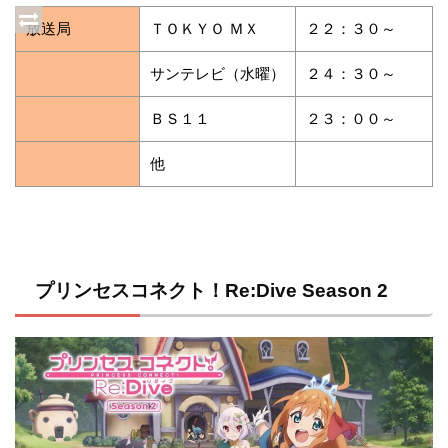
放送局
ＴＯＫＹＯ ＭＸ
２２：３０～
サンテレビ（水曜）
２４：３０～
ＢＳ１１
２３：００～
他
プリンセスコネクト！Re:Dive Season 2