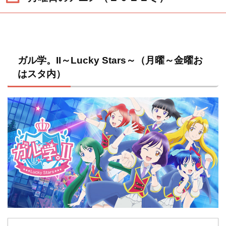
ガル学。II～Lucky Stars～（月曜～金曜お
はスタ内）