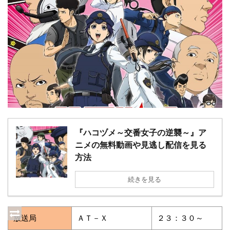
『ハコヅメ～交番女子の逆襲～』ア
ニメの無料動画や見逃し配信を見る
方法
続きを見る
放送局
ＡＴ－Ｘ
２３：３０～