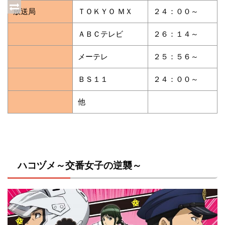
放送局
ＴＯＫＹＯ ＭＸ
２４：００～
ＡＢＣテレビ
２６：１４～
メーテレ
２５：５６～
ＢＳ１１
２４：００～
他
ハコヅメ～交番女子の逆襲～