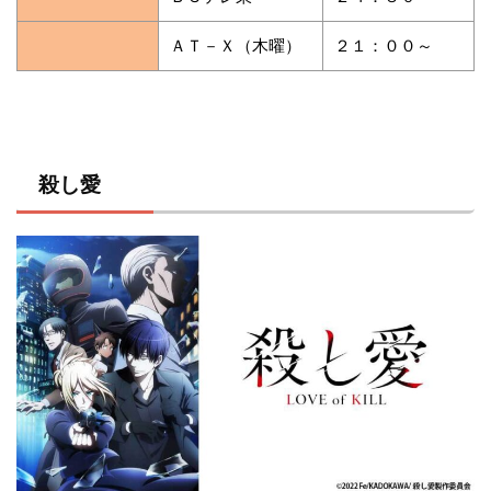
ＡＴ－Ｘ（木曜）
２１：００～
殺し愛