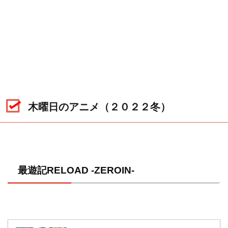
木曜日のアニメ（２０２２冬）
最遊記RELOAD -ZEROIN-