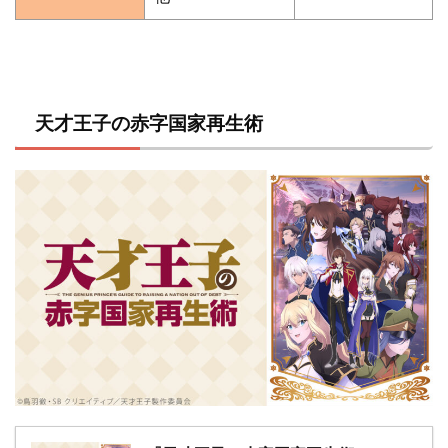
天才王子の赤字国家再生術