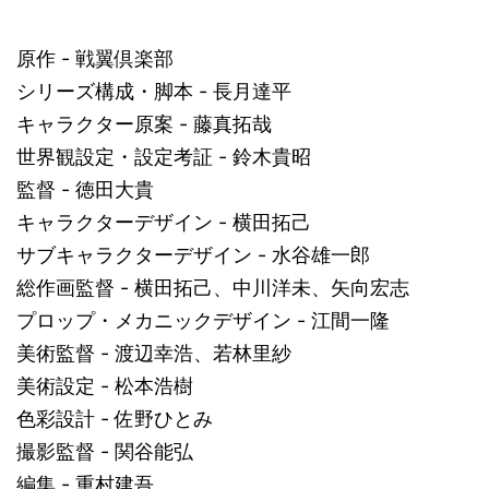
原作 - 戦翼倶楽部
シリーズ構成・脚本 - 長月達平
キャラクター原案 - 藤真拓哉
世界観設定・設定考証 - 鈴木貴昭
監督 - 徳田大貴
キャラクターデザイン - 横田拓己
サブキャラクターデザイン - 水谷雄一郎
総作画監督 - 横田拓己、中川洋未、矢向宏志
プロップ・メカニックデザイン - 江間一隆
美術監督 - 渡辺幸浩、若林里紗
美術設定 - 松本浩樹
色彩設計 - 佐野ひとみ
撮影監督 - 関谷能弘
編集 - 重村建吾