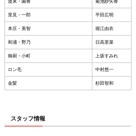
渡来・園香
菊池紗矢香
里見・一郎
平田広明
本庄・美智
堀江由衣
和浦・野乃
日高里菜
御厨・小町
上坂すみれ
ロン毛
中村悠一
金髪
杉田智和
スタッフ情報