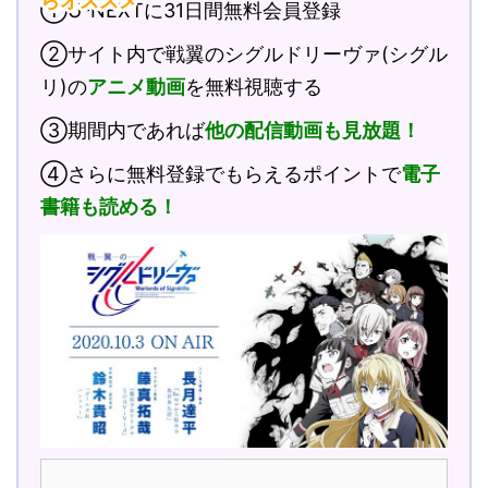
らオススメ
①U-NEXTに31日間無料会員登録
②サイト内で戦翼のシグルドリーヴァ(シグル
リ)の
アニメ動画
を無料視聴する
③期間内であれば
他の配信動画も見放題！
④さらに無料登録でもらえるポイントで
電子
書籍も読める！