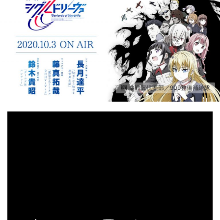
©戦翼倶楽部／909整備補給隊