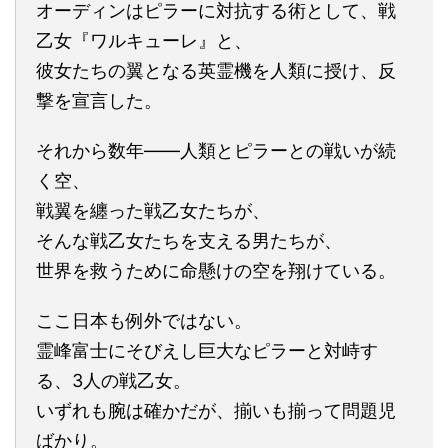
オーディンはピラーに対抗する術として、戦
乙女『ワルキューレ』と、
彼女たちの翼となる英霊機を人類に授け、反
撃を宣言した。
それから数年――人類とピラーとの戦いが続
く空、
戦翼を纏った戦乙女たちが、
そんな戦乙女たちを支える男たちが、
世界を救うために命懸けの空を翔けている。
ここ日本も例外ではない。
霊峰富士にそびえし巨大なピラーと対峙す
る、3人の戦乙女。
いずれも腕は確かだが、揃いも揃って問題児
ばかり。